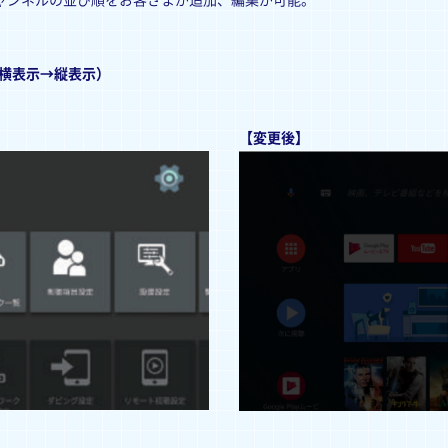
ャンネルの並び順をお客さまが追加、編集が可能。
（横表示→縦表示）
【変更後】