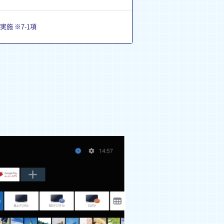
施 ※7-1項