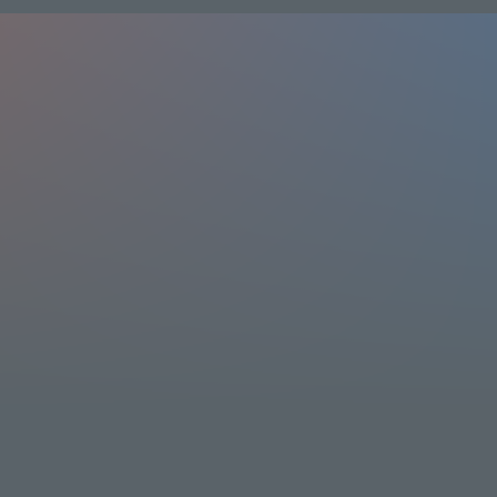
J:COM STREAM
1,100
(tax
included)