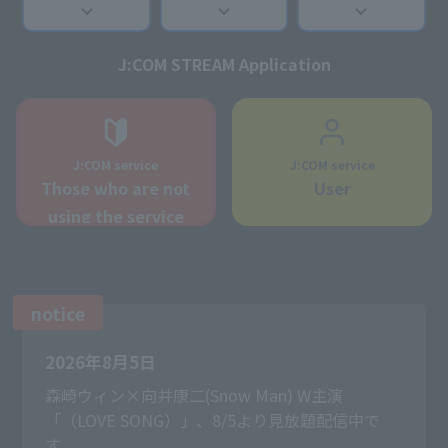
J:COM STREAM Application
J:COM service
J:COM service
Those who are not
User
using the service
notice
2026年8月5日
森崎ウィン×向井康二(Snow Man) W主演
「（LOVE SONG）」、8/5より見放題配信中で
す