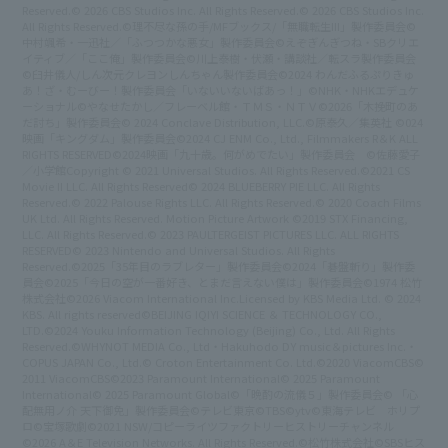
Reserved.
© 2026 CBS Studios Inc. All Rights Reserved.
© 2026 CBS Studios Inc.
All Rights Reserved.
©理不尽な孫の手/MFブックス/「無職転生III」製作委員会
©
中村颯希・一迅社／「ふつつかな悪女」製作委員会
©えぞぎんぎつね・SBクリエ
イティブ／「ここ俺」製作委員会
©川上泰樹・伏瀬・講談社／転スラ製作委員会
©臼井儀人/しん次元クレヨンしんちゃん製作委員会
©2024 わんだふるぷりきゅ
あ！ざ・むーびー！製作委員会
「いないいないばあっ！」©NHK・NHKエデュケ
ーショナル
©やなせたかし／フレーベル館・ＴＭＳ・ＮＴＶ
©2026「木挽町のあ
だ討ち」製作委員会
© 2024 Conclave Distribution, LLC.
©原泰久／集英社 ©024
映画「キングダム」製作委員会
©2024 CJ ENM Co., Ltd., Filmmakers R＆K ALL
RIGHTS RESERVED
©2024映画「九十歳。何がめでたい」製作委員会 ©佐藤愛子
／小学館
Copyright © 2021 Universal Studios. All Rights Reserved.
©2021 CS
Movie II LLC. All Rights Reserved
© 2024 BLUEBERRY PIE LLC. All Rights
Reserved.
© 2022 Palouse Rights LLC. All Rights Reserved.
© 2020 Coach Films
UK Ltd. All Rights Reserved. Motion Picture Artwork ©2019 STX Financing,
LLC. All Rights Reserved.
© 2023 PAULTERGEIST PICTURES LLC. ALL RIGHTS
RESERVED
© 2023 Nintendo and Universal Studios. All Rights
Reserved.
©2025「35年目のラブレター」製作委員会
©2024「碁盤斬り」製作委
員会
©2025「今日の空が一番好き、とまだ言えない僕は」製作委員会
©1974 松竹
株式会社
©2026 Viacom International Inc.
Licensed by KBS Media Ltd. © 2024
KBS. All rights reserved
©BEIJING IQIYI SCIENCE ＆ TECHNOLOGY CO.,
LTD.
©2024 Youku Information Technology (Beijing) Co., Ltd. All Rights
Reserved.
©WHYNOT MEDIA Co., Ltd・Hakuhodo DY music＆pictures Inc.・
COPUS JAPAN Co., Ltd.
© Croton Entertainment Co. Ltd.
©2020 ViacomCBS
©
2011 ViacomCBS
©2023 Paramount International
© 2025 Paramount
International
© 2025 Paramount Global
©「晩酌の流儀５」製作委員会
© 「心
配無用ノ介 天下御免」製作委員会
©テレビ東京
©TBS
©ytv
©東海テレビ ホリプ
ロ
©宝塚歌劇
©2021 NSW/コピーライツファクトリー
ヒストリーチャンネル
©2026 A＆E Television Networks. All Rights Reserved.
©松竹株式会社
©SBS
ヒス