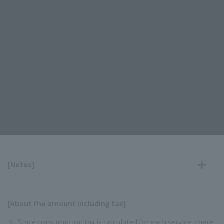
[Notes]
[About the amount including tax]
Since consumption tax is calculated for each service, there