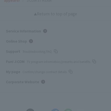
appears!
J:COM STREAM
Return to top of page
Service Information
Online Shop
Support
Troubleshooting/FAQ
Fun! J:COM
TV program information/presents and benefits
My page
Confirm/change contract details
Corporate Website