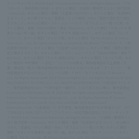
トリーチャンネル ©2026 A＆E Television Networks. All Rights Reserved.
「クロ
スロード ～救命救急の約束～」©テレビ朝日
「大追跡～警視庁ＳＳＢＣ強行犯係
～Season2」©テレビ朝日・東映
「大空港～GATE24～」©テレビ朝日
「名探偵の
ままでいて」©小西マサテル／宝島社／テレビ朝日・MMJ
「夏色の雲が恋と嵐を
まきおこす」©テレビ朝日・ストームレーベルズ
「ダブルエッジ～甦った男」©
テレビ朝日・東映
「EBiDAN熱中！朝までBUDDiiS」©テレビ朝日
「かまいたち濱
家の一品一杯一曲」©テレビ朝日
「モナキ 純度100％！」©テレビ朝日
「ロンド
ンハーツ」©テレビ朝日
「テレビ千鳥」©テレビ朝日
「Be My Angel」© Penny
House Co., Ltd. All rights reserved. Licensed by Be Whale
「クロスロード ～救
命救急の約束～」©テレビ朝日
「大空港～GATE24～」©テレビ朝日
「夏色の雲が
恋と嵐をまきおこす」©テレビ朝日・ストームレーベルズ
「EBiDAN熱中！朝まで
BUDDiiS」©テレビ朝日
「モナキ 純度100％！」©テレビ朝日
「テレビ千鳥」©テ
レビ朝日
© 中村颯希・一迅社／「ふつつかな悪女」製作委員会
©川上泰樹・伏
瀬・講談社／転スラ製作委員会
©2024 わんだふるぷりきゅあ！ざ・むーびー！製
作委員会
©やなせたかし／フレーベル館・ＴＭＳ・ＮＴＶ
©2021 CS Movie II
LLC. All Rights Reserved
© 2022 Palouse Rights LLC. All Rights Reserved.
© 2023
PAULTERGEIST PICTURES LLC. ALL RIGHTS RESERVED
©2025「35年目のラブレタ
ー」製作委員会
©2025「今日の空が一番好き、とまだ言えない僕は」製作委員会
Licensed by KBS Media Ltd. © 2024 KBS. All rights reserved
©2024 Youku
Information Technology (Beijing) Co., Ltd. All Rights Reserved.
© Croton
Entertainment Co. Ltd.
© 2011 ViacomCBS
© 2025 Paramount
International
© 「心配無用ノ介 天下御免」製作委員会
©TBS
©東海テレビ ホリ
プロ
©2021 NSW/コピーライツファクトリー
©松竹株式会社
ヒストリーチャンネ
ル ©2026 A＆E Television Networks. All Rights Reserved.
「大追跡～警視庁ＳＳ
ＢＣ強行犯係～Season2」©テレビ朝日・東映
「名探偵のままでいて」©小西マ
サテル／宝島社／テレビ朝日・MMJ
「ダブルエッジ～甦った男」©テレビ朝日・
東映
「かまいたち濱家の一品一杯一曲」©テレビ朝日
「ロンドンハーツ」©テレ
ビ朝日
「Be My Angel」© Penny House Co., Ltd. All rights reserved. Licensed