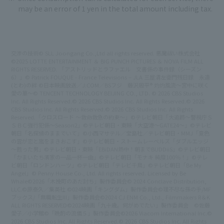
may be an error of 1 yen in the total amount including tax.
交渉の技術© SLL Joongang Co.,Ltd all rights reserved. 悪魔祓い株式会社
©2025 LOTTE ENTERTAINMENT ＆ BIG PUNCH PICTURES ＆ NOVA FILM ALL
RIGHTS RESERVED. 「アストリッドとラファエル 文書係の事件録（シーズン
6）」© Patrick FOUQUE - France Televisions – JLA 三屋清左衛門残日録 永遠
(とわ)の絆 ©日本映画放送／J:COM／BSフジ 藤沢周平® 灼灼風流～宮中に咲く
愛の華～© TENCENT TECHNOLOGY BEIJING CO., LTD.
© 2026 CBS Studios
Inc. All Rights Reserved.
© 2026 CBS Studios Inc. All Rights Reserved.
© 2026
CBS Studios Inc. All Rights Reserved.
© 2026 CBS Studios Inc. All Rights
Reserved.
「クロスロード ～救命救急の約束～」©テレビ朝日
「大追跡～警視庁Ｓ
ＳＢＣ強行犯係～Season2」©テレビ朝日・東映
「大空港～GATE24～」©テレビ
朝日
「名探偵のままでいて」©小西マサテル／宝島社／テレビ朝日・MMJ
「夏色
の雲が恋と嵐をまきおこす」©テレビ朝日・ストームレーベルズ
「ダブルエッジ
～甦った男」©テレビ朝日・東映
「EBiDAN熱中！朝までBUDDiiS」©テレビ朝日
「かまいたち濱家の一品一杯一曲」©テレビ朝日
「モナキ 純度100％！」©テレ
ビ朝日
「ロンドンハーツ」©テレビ朝日
「テレビ千鳥」©テレビ朝日
「Be My
Angel」© Penny House Co., Ltd. All rights reserved. Licensed by Be
Whale
©2026「木挽町のあだ討ち」製作委員会
© 2024 Conclave Distribution,
LLC.
©原泰久／集英社 ©024映画「キングダム」製作委員会
©理不尽な孫の手/MF
ブックス/「無職転生III」製作委員会
©2024 CJ ENM Co., Ltd., Filmmakers R＆K
ALL RIGHTS RESERVED
©2024映画「九十歳。何がめでたい」製作委員会 ©佐藤
愛子／小学館
©「晩酌の流儀５」製作委員会
©2026 Viacom International Inc.
©
2026 CBS Studios Inc. All Rights Reserved.
© 2026 CBS Studios Inc. All Rights