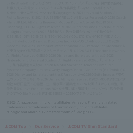
by Be Whale
©えぞぎんぎつね・SBクリエイティブ／「ここ俺」製作委員会
©臼
井儀人/しん次元クレヨンしんちゃん製作委員会
「いないいないばあっ！」
©NHK・NHKエデュケーショナル
Copyright © 2021 Universal Studios. All
Rights Reserved.
© 2024 BLUEBERRY PIE LLC. All Rights Reserved.
© 2020 Coach
Films UK Ltd. All Rights Reserved. Motion Picture Artwork ©2019 STX
Financing, LLC. All Rights Reserved.
© 2023 Nintendo and Universal Studios.
All Rights Reserved.
©2024「碁盤斬り」製作委員会
©1974 松竹株式会社
©BEIJING IQIYI SCIENCE ＆ TECHNOLOGY CO., LTD.
©WHYNOT MEDIA Co.,
Ltd・Hakuhodo DY music＆pictures Inc.・COPUS JAPAN Co., Ltd.
©2020
ViacomCBS
©2023 Paramount International
© 2025 Paramount Global
©テレ
ビ東京
©ytv
©宝塚歌劇
ヒストリーチャンネル ©2026 A＆E Television Networks.
All Rights Reserved.
©SBS
© 2026 Disney and its related entities
© 2023
Nintendo and Universal Studios. All Rights Reserved.
©2025「ナイトフラワ
ー」製作委員会
©東映
© Fabien Malot
© Shenzhen Tencent Computer
Systems Company Limited
©Getty Images
Photo：Viola Kam (V'z Twinkle)
©
2026 Disney and its related entities
©Paradox Live2026
©Getty Images
『塔の
上のラプンツェル』 © 2026 Disney. All rights reserved
©2024 MBC​
©清水茜／講
談社 ©原田重光・初嘉屋一生・清水茜／講談社 ©2024 映画「はたらく細胞」製
作委員会
©Love Productions 2024
©池田祐輝・講談社/「サンダー3」製作委員
会
©NTV
© Big Media
© PATHÉ SÉRIES – 2025
©フジテレビジョン
©2024 Amazon.com, Inc. or its affiliates. Amazon, Fire and all related
trademarks are trademarks of Amazon.com, Inc. or its affiliates.
*Google and Android TV are trademarks of Google LLC.
J:COM Top
Our Service
J:COM TV Shin Standard