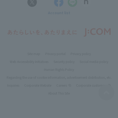
Account list
Site map
Privacy portal
Privacy policy
Web Accessibility Initiatives
Security policy
Social media policy
Human Rights Policy
Regarding the use of cookie information, advertisement distribution, etc.
Inquiries
Corporate Website
Careers
Corporate customers
About This Site