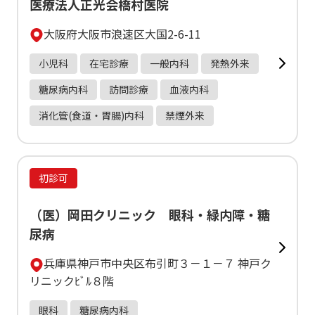
医療法人正光会橋村医院
大阪府大阪市浪速区大国2-6-11
小児科
在宅診療
一般内科
発熱外来
糖尿病内科
訪問診療
血液内科
消化管(食道・胃腸)内科
禁煙外来
初診可
（医）岡田クリニック 眼科・緑内障・糖
尿病
兵庫県神戸市中央区布引町３－１－７ 神戸ク
リニックﾋﾞﾙ８階
眼科
糖尿病内科