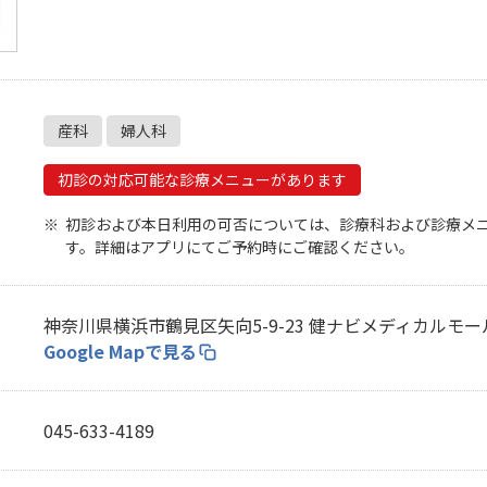
無料・特別料金の物件も！
J:COMブックス
パーソナルID
料金
対応エリア・物件をご案内
訪問・窓口
契約
加入特典
産科
婦人科
初診の対応可能な診療メニューがあります
初診および本日利用の可否については、診療科および診療メ
す。詳細はアプリにてご予約時にご確認ください。
神奈川県横浜市鶴見区矢向5-9-23 健ナビメディカルモー
Google Mapで見る
045-633-4189