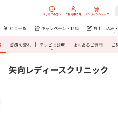
スマホ
でんき
はじめての方へ
ご利用中の方
オンラインショップ
ご利用開始までの流れ
料金一覧
キャンペーン・
特典
お申し込み
防犯カメラ
オンライン診療
索
診療の流れ
テレビで診療
よくあるご質問
ご
 矢向レディースクリニック
中期経営計画
ニュースリリース
会社案
J:
スマホ
でんき
スマホ
でんき
ご利用開始までの流れ
ホームIoT
防犯カメラ
新規ご加入の方
ご利用中の方
防犯カメラ
オンライン診療
お問い合わせ
各種お手続き
おうちサポート
各種お手続き