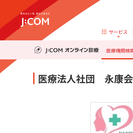
テレビ
ネット
料金・事前の準備
診療の流れ
サービス
ほけん
ローン
医療機関検
相続そうだん
その他サービス
医療法人社団 永康会
企業理念
サステナビリティ
新規ご加入の方
テレビ
ネット
テレビ
ネット
料金・事前の準備
診療の流れ
オンライン
ほけん
新規ご加入の方
診療
ほけん
ローン
お申し込み
J:COM STREAM
えんかくサポート