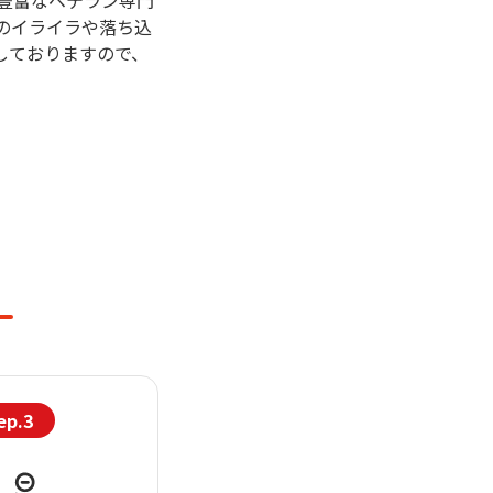
豊富なベテラン専門
のイライラや落ち込
しておりますので、
ep.3