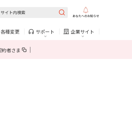
固定電話
ガス
あなたへの
お知らせ
・
各種変更
サポート
企業サイト
法人・自治体向けサービス
契約者さま
内
COMサービスご利用中の方
採用情報
固定電話
ガス
固定電話
ガス
お困りごと・お問い合わせ
法人・自治体向けサービス
（チャット）