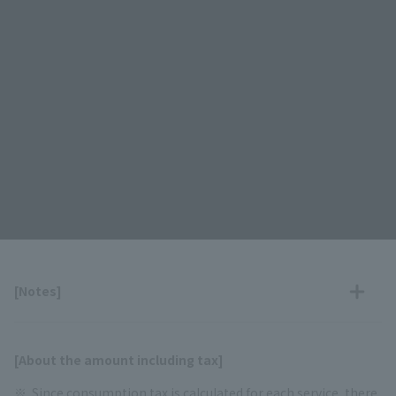
[Notes]
[About the amount including tax]
Since consumption tax is calculated for each service, there