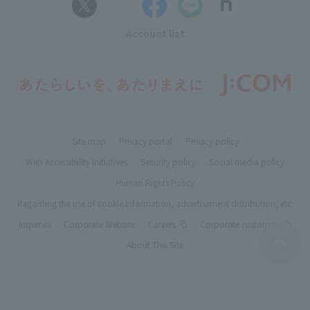
Account list
Site map
Privacy portal
Privacy policy
Web Accessibility Initiatives
Security policy
Social media policy
Human Rights Policy
Regarding the use of cookie information, advertisement distribution, etc.
Inquiries
Corporate Website
Careers
Corporate customers
About This Site