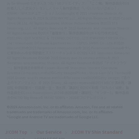
by Be Whale
©えぞぎんぎつね・SBクリエイティブ／「ここ俺」製作委員会
©臼
井儀人/しん次元クレヨンしんちゃん製作委員会
「いないいないばあっ！」
©NHK・NHKエデュケーショナル
Copyright © 2021 Universal Studios. All
Rights Reserved.
© 2024 BLUEBERRY PIE LLC. All Rights Reserved.
© 2020 Coach
Films UK Ltd. All Rights Reserved. Motion Picture Artwork ©2019 STX
Financing, LLC. All Rights Reserved.
© 2023 Nintendo and Universal Studios.
All Rights Reserved.
©2024「碁盤斬り」製作委員会
©1974 松竹株式会社
©BEIJING IQIYI SCIENCE ＆ TECHNOLOGY CO., LTD.
©WHYNOT MEDIA Co.,
Ltd・Hakuhodo DY music＆pictures Inc.・COPUS JAPAN Co., Ltd.
©2020
ViacomCBS
©2023 Paramount International
© 2025 Paramount Global
©テレ
ビ東京
©ytv
©宝塚歌劇
ヒストリーチャンネル ©2026 A＆E Television Networks.
All Rights Reserved.
©SBS
© 2026 Disney and its related entities
© 2023
Nintendo and Universal Studios. All Rights Reserved.
©2025「ナイトフラワ
ー」製作委員会
©東映
© Fabien Malot
© Shenzhen Tencent Computer
Systems Company Limited
©Getty Images
Photo：Viola Kam (V'z Twinkle)
©
2026 Disney and its related entities
©Paradox Live2026
©Getty Images
『塔の
上のラプンツェル』 © 2026 Disney. All rights reserved
©2024 MBC​
©清水茜／講
談社 ©原田重光・初嘉屋一生・清水茜／講談社 ©2024 映画「はたらく細胞」製
作委員会
©Love Productions 2024
©池田祐輝・講談社/「サンダー3」製作委員
会
©NTV
© Big Media
© PATHÉ SÉRIES – 2025
©フジテレビジョン
©2024 Amazon.com, Inc. or its affiliates. Amazon, Fire and all related
trademarks are trademarks of Amazon.com, Inc. or its affiliates.
*Google and Android TV are trademarks of Google LLC.
J:COM Top
Our Service
J:COM TV Shin Standard