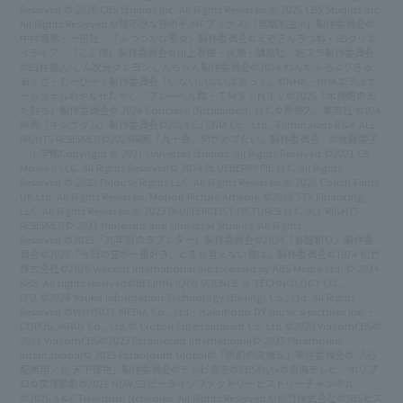
Reserved.
© 2026 CBS Studios Inc. All Rights Reserved.
© 2026 CBS Studios Inc.
All Rights Reserved.
©理不尽な孫の手/MFブックス/「無職転生III」製作委員会
©
中村颯希・一迅社／「ふつつかな悪女」製作委員会
©えぞぎんぎつね・SBクリエ
イティブ／「ここ俺」製作委員会
©川上泰樹・伏瀬・講談社／転スラ製作委員会
©臼井儀人/しん次元クレヨンしんちゃん製作委員会
©2024 わんだふるぷりきゅ
あ！ざ・むーびー！製作委員会
「いないいないばあっ！」©NHK・NHKエデュケ
ーショナル
©やなせたかし／フレーベル館・ＴＭＳ・ＮＴＶ
©2026「木挽町のあ
だ討ち」製作委員会
© 2024 Conclave Distribution, LLC.
©原泰久／集英社 ©024
映画「キングダム」製作委員会
©2024 CJ ENM Co., Ltd., Filmmakers R＆K ALL
RIGHTS RESERVED
©2024映画「九十歳。何がめでたい」製作委員会 ©佐藤愛子
／小学館
Copyright © 2021 Universal Studios. All Rights Reserved.
©2021 CS
Movie II LLC. All Rights Reserved
© 2024 BLUEBERRY PIE LLC. All Rights
Reserved.
© 2022 Palouse Rights LLC. All Rights Reserved.
© 2020 Coach Films
UK Ltd. All Rights Reserved. Motion Picture Artwork ©2019 STX Financing,
LLC. All Rights Reserved.
© 2023 PAULTERGEIST PICTURES LLC. ALL RIGHTS
RESERVED
© 2023 Nintendo and Universal Studios. All Rights
Reserved.
©2025「35年目のラブレター」製作委員会
©2024「碁盤斬り」製作委
員会
©2025「今日の空が一番好き、とまだ言えない僕は」製作委員会
©1974 松竹
株式会社
©2026 Viacom International Inc.
Licensed by KBS Media Ltd. © 2024
KBS. All rights reserved
©BEIJING IQIYI SCIENCE ＆ TECHNOLOGY CO.,
LTD.
©2024 Youku Information Technology (Beijing) Co., Ltd. All Rights
Reserved.
©WHYNOT MEDIA Co., Ltd・Hakuhodo DY music＆pictures Inc.・
COPUS JAPAN Co., Ltd.
© Croton Entertainment Co. Ltd.
©2020 ViacomCBS
©
2011 ViacomCBS
©2023 Paramount International
© 2025 Paramount
International
© 2025 Paramount Global
©「晩酌の流儀５」製作委員会
© 「心
配無用ノ介 天下御免」製作委員会
©テレビ東京
©TBS
©ytv
©東海テレビ ホリプ
ロ
©宝塚歌劇
©2021 NSW/コピーライツファクトリー
ヒストリーチャンネル
©2026 A＆E Television Networks. All Rights Reserved.
©松竹株式会社
©SBS
ヒス