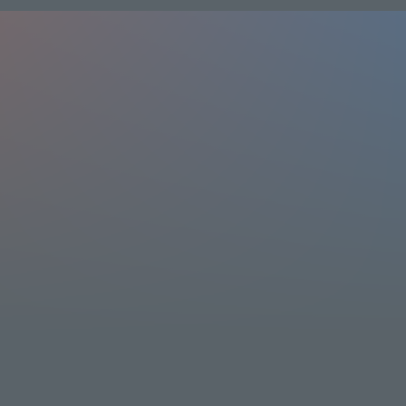
J:COM STREAM
1,100
(tax
included)