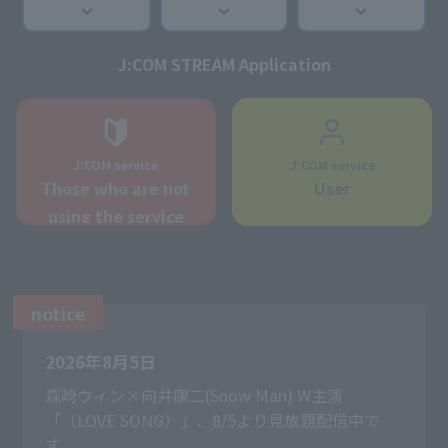
J:COM STREAM Application
J:COM service
J:COM service
Those who are not
User
using the service
notice
2026年8月5日
森崎ウィン×向井康二(Snow Man) W主演
「（LOVE SONG）」、8/5より見放題配信中で
す