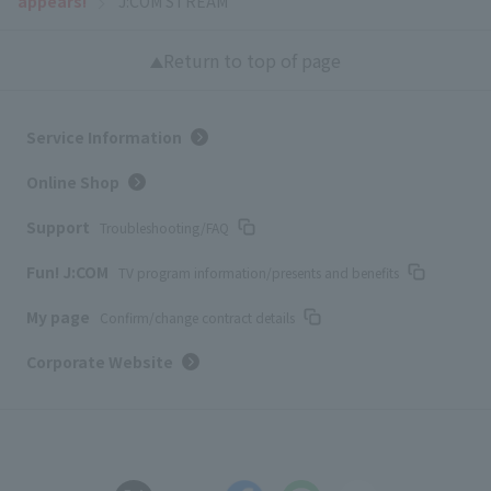
appears!
J:COM STREAM
Return to top of page
Service Information
Online Shop
Support
Troubleshooting/FAQ
Fun! J:COM
TV program information/presents and benefits
My page
Confirm/change contract details
Corporate Website