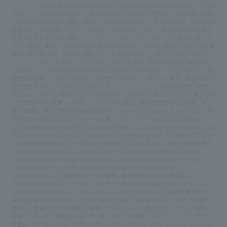
トリーチャンネル ©2026 A＆E Television Networks. All Rights Reserved.
「クロ
スロード ～救命救急の約束～」©テレビ朝日
「大追跡～警視庁ＳＳＢＣ強行犯係
～Season2」©テレビ朝日・東映
「大空港～GATE24～」©テレビ朝日
「名探偵の
ままでいて」©小西マサテル／宝島社／テレビ朝日・MMJ
「夏色の雲が恋と嵐を
まきおこす」©テレビ朝日・ストームレーベルズ
「ダブルエッジ～甦った男」©
テレビ朝日・東映
「EBiDAN熱中！朝までBUDDiiS」©テレビ朝日
「かまいたち濱
家の一品一杯一曲」©テレビ朝日
「モナキ 純度100％！」©テレビ朝日
「ロンド
ンハーツ」©テレビ朝日
「テレビ千鳥」©テレビ朝日
「Be My Angel」© Penny
House Co., Ltd. All rights reserved. Licensed by Be Whale
「クロスロード ～救
命救急の約束～」©テレビ朝日
「大空港～GATE24～」©テレビ朝日
「夏色の雲が
恋と嵐をまきおこす」©テレビ朝日・ストームレーベルズ
「EBiDAN熱中！朝まで
BUDDiiS」©テレビ朝日
「モナキ 純度100％！」©テレビ朝日
「テレビ千鳥」©テ
レビ朝日
© 中村颯希・一迅社／「ふつつかな悪女」製作委員会
©川上泰樹・伏
瀬・講談社／転スラ製作委員会
©2024 わんだふるぷりきゅあ！ざ・むーびー！製
作委員会
©やなせたかし／フレーベル館・ＴＭＳ・ＮＴＶ
©2021 CS Movie II
LLC. All Rights Reserved
© 2022 Palouse Rights LLC. All Rights Reserved.
© 2023
PAULTERGEIST PICTURES LLC. ALL RIGHTS RESERVED
©2025「35年目のラブレタ
ー」製作委員会
©2025「今日の空が一番好き、とまだ言えない僕は」製作委員会
Licensed by KBS Media Ltd. © 2024 KBS. All rights reserved
©2024 Youku
Information Technology (Beijing) Co., Ltd. All Rights Reserved.
© Croton
Entertainment Co. Ltd.
© 2011 ViacomCBS
© 2025 Paramount
International
© 「心配無用ノ介 天下御免」製作委員会
©TBS
©東海テレビ ホリ
プロ
©2021 NSW/コピーライツファクトリー
©松竹株式会社
ヒストリーチャンネ
ル ©2026 A＆E Television Networks. All Rights Reserved.
「大追跡～警視庁ＳＳ
ＢＣ強行犯係～Season2」©テレビ朝日・東映
「名探偵のままでいて」©小西マ
サテル／宝島社／テレビ朝日・MMJ
「ダブルエッジ～甦った男」©テレビ朝日・
東映
「かまいたち濱家の一品一杯一曲」©テレビ朝日
「ロンドンハーツ」©テレ
ビ朝日
「Be My Angel」© Penny House Co., Ltd. All rights reserved. Licensed