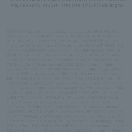
may be an error of 1 yen in the total amount including tax.
交渉の技術© SLL Joongang Co.,Ltd all rights reserved. 悪魔祓い株式会社
©2025 LOTTE ENTERTAINMENT ＆ BIG PUNCH PICTURES ＆ NOVA FILM ALL
RIGHTS RESERVED. 「アストリッドとラファエル 文書係の事件録（シーズン
6）」© Patrick FOUQUE - France Televisions – JLA 三屋清左衛門残日録 永遠
(とわ)の絆 ©日本映画放送／J:COM／BSフジ 藤沢周平® 灼灼風流～宮中に咲く
愛の華～© TENCENT TECHNOLOGY BEIJING CO., LTD.
© 2026 CBS Studios
Inc. All Rights Reserved.
© 2026 CBS Studios Inc. All Rights Reserved.
© 2026
CBS Studios Inc. All Rights Reserved.
© 2026 CBS Studios Inc. All Rights
Reserved.
「クロスロード ～救命救急の約束～」©テレビ朝日
「大追跡～警視庁Ｓ
ＳＢＣ強行犯係～Season2」©テレビ朝日・東映
「大空港～GATE24～」©テレビ
朝日
「名探偵のままでいて」©小西マサテル／宝島社／テレビ朝日・MMJ
「夏色
の雲が恋と嵐をまきおこす」©テレビ朝日・ストームレーベルズ
「ダブルエッジ
～甦った男」©テレビ朝日・東映
「EBiDAN熱中！朝までBUDDiiS」©テレビ朝日
「かまいたち濱家の一品一杯一曲」©テレビ朝日
「モナキ 純度100％！」©テレ
ビ朝日
「ロンドンハーツ」©テレビ朝日
「テレビ千鳥」©テレビ朝日
「Be My
Angel」© Penny House Co., Ltd. All rights reserved. Licensed by Be
Whale
©2026「木挽町のあだ討ち」製作委員会
© 2024 Conclave Distribution,
LLC.
©原泰久／集英社 ©024映画「キングダム」製作委員会
©理不尽な孫の手/MF
ブックス/「無職転生III」製作委員会
©2024 CJ ENM Co., Ltd., Filmmakers R＆K
ALL RIGHTS RESERVED
©2024映画「九十歳。何がめでたい」製作委員会 ©佐藤
愛子／小学館
©「晩酌の流儀５」製作委員会
©2026 Viacom International Inc.
©
2026 CBS Studios Inc. All Rights Reserved.
© 2026 CBS Studios Inc. All Rights