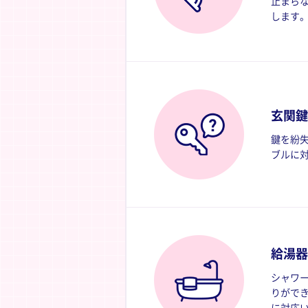
止まら
します
玄関鍵
鍵を紛
ブルに
給湯器
シャワ
りがで