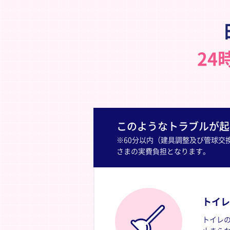
24
このようなトラブルが起
※60分以内（建具調整及び管球交
さまの実費負担となります。
トイレ
トイレ