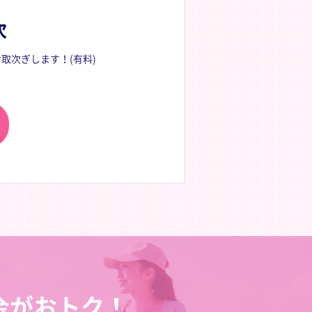
次
取次ぎします！(有料)
金がおトク！