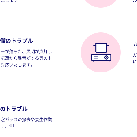
いたします。
ル
備のトラブル
カーが落ちた、照明が点灯し
ガ
換気扇から異音がする等のト
に
に対応いたします。
のトラブル
た窓ガラスの撤去や養生作業
※1
ます。