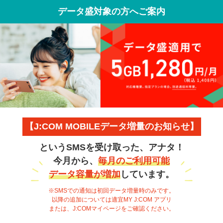
データ盛対象の方へご案内
【J:COM MOBILEデータ増量のお知らせ】
というSMSを受け取った、アナタ！
今月から、
毎月のご利用可能
データ容量が増加
しています。
※SMSでの通知は初回データ増量時のみです。
以降の追加については適宜MY J:COM アプリ
または、J:COMマイページをご確認ください。