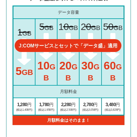
データ容量
5
10
20
50
GB
GB
GB
GB
1
GB
J:COMサービスとセットで
「データ盛」適用
10
20
30
60
G
G
G
G
5
GB
B
B
B
B
月額料金
1,280
1,780
2,280
2,780
3,480
円
円
円
円
円
(税込
1,408円)
(税込
1,958円)
(税込
2,508円)
(税込
3,058円)
(税込
3,828円)
月額料金はそのまま！