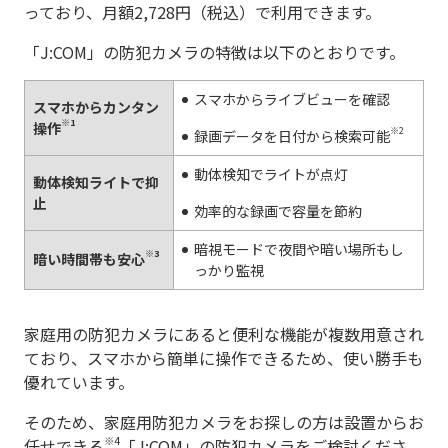
っており、月額2,728円（税込）で利用できます。
「J:COM」の防犯カメラの特徴は以下のとおりです。
スマホからライブビューを確認
スマホからカンタン
※1
操作
※2
録画データを日付から検索可能
動体検知でライトが点灯
動体検知ライトで抑
止
効率的な録画で容量を節約
暗視モードで夜間や暗い場所もし
※3
暗い時間帯も安心
っかり監視
家庭用の防犯カメラにあると便利な機能が複数用意され
ており、スマホから簡単に操作できるため、使い勝手も
優れています。
そのため、家庭用防犯カメラをお探しの方は設置からお
※4
任せできる
「J:COM」の防犯カメラをご検討くださ