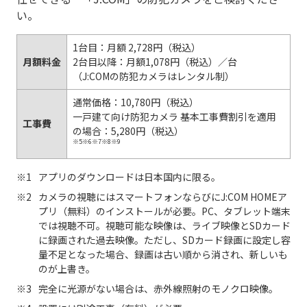
い。
1台目：月額 2,728円（税込）
月額料金
2台目以降：月額1,078円（税込）／台
（J:COMの防犯カメラはレンタル制）
通常価格：10,780円（税込）
一戸建て向け防犯カメラ 基本工事費割引を適用
工事費
の場合：5,280円（税込）
※5※6※7※8※9
アプリのダウンロードは日本国内に限る。
カメラの視聴にはスマートフォンならびにJ:COM HOMEア
プリ（無料）のインストールが必要。PC、タブレット端末
では視聴不可。視聴可能な映像は、ライブ映像とSDカード
に録画された過去映像。ただし、SDカード録画に設定し容
量不足となった場合、録画は古い順から消され、新しいも
のが上書き。
完全に光源がない場合は、赤外線照射のモノクロ映像。