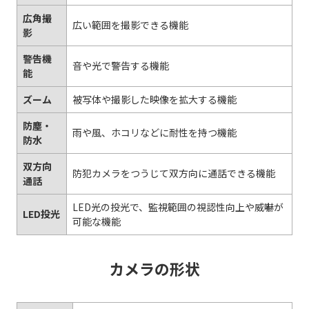
広角撮
広い範囲を撮影できる機能
影
警告機
音や光で警告する機能
能
ズーム
被写体や撮影した映像を拡大する機能
防塵・
雨や風、ホコリなどに耐性を持つ機能
防水
双方向
防犯カメラをつうじて双方向に通話できる機能
通話
LED光の投光で、監視範囲の視認性向上や威嚇が
LED投光
可能な機能
カメラの形状