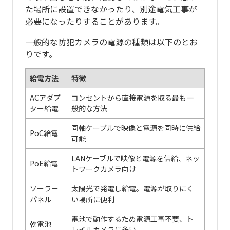
た場所に設置できなかったり、別途電気工事が
必要になったりすることがあります。
一般的な防犯カメラの電源の種類は以下のとお
りです。
給電方法
特徴
ACアダプ
コンセントから直接電源を取る最も一
ター給電
般的な方法
同軸ケーブルで映像と電源を同時に供給
PoC給電
可能
LANケーブルで映像と電源を供給、ネッ
PoE給電
トワークカメラ向け
ソーラー
太陽光で発電し給電。電源が取りにく
パネル
い場所に便利
電池で動作するため電源工事不要、ト
乾電池
レイルカメラに多い