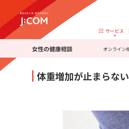
テレビ
ネット
サービス
ほけん
ローン
オンライン
相続そうだん
その他サービス
体重増加が止まらない
企業理念
サステナビリティ
新規ご加入の方
テレビ
ネット
テレビ
ネット
オンライン
ほけん
新規ご加入の方
診療
ほけん
ローン
お申し込み
J:COM STREAM
えんかくサポート