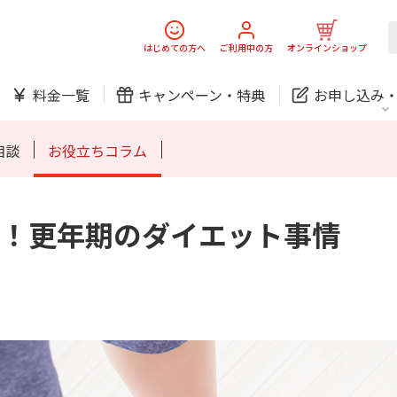
スマホ
でんき
はじめての方へ
ご利用中の方
オンラインショップ
料金一覧
キャンペーン・
特典
お申し込み
防犯カメラ
オンライン診療
相談
お役立ちコラム
！更年期のダイエット事情
中期経営計画
ニュースリリース
会社案
J:
スマホ
でんき
スマホ
でんき
ホームIoT
防犯カメラ
新規ご加入の方
ご利用中の方
防犯カメラ
オンライン診療
お問い合わせ
各種お手続き
おうちサポート
各種お手続き