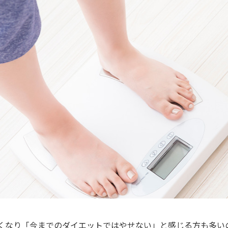
無料・特別料金の物件も！
J:COMブックス
パーソナルID
料金
対応エリア・物件をご案内
訪問・窓口
契約
加入特典
くなり「今までのダイエットではやせない」と感じる方も多い