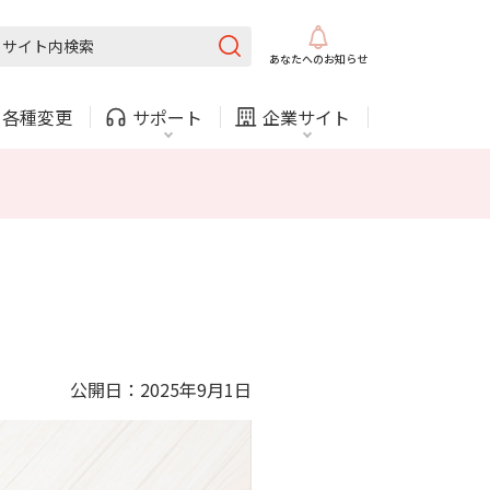
固定電話
ガス
あなたへの
お知らせ
・
各種変更
サポート
企業サイト
法人・自治体向けサービス
内
COMサービスご利用中の方
採用情報
固定電話
ガス
固定電話
ガス
公開日：2025年9月1日
お困りごと・お問い合わせ
法人・自治体向けサービス
（チャット）