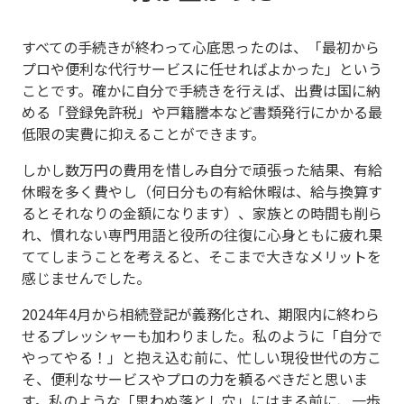
すべての手続きが終わって心底思ったのは、「最初から
プロや便利な代行サービスに任せればよかった」という
ことです。確かに自分で手続きを行えば、出費は国に納
める「登録免許税」や戸籍謄本など書類発行にかかる最
低限の実費に抑えることができます。
しかし数万円の費用を惜しみ自分で頑張った結果、有給
休暇を多く費やし（何日分もの有給休暇は、給与換算す
るとそれなりの金額になります）、家族との時間も削ら
れ、慣れない専門用語と役所の往復に心身ともに疲れ果
ててしまうことを考えると、そこまで大きなメリットを
感じませんでした。
2024年4月から相続登記が義務化され、期限内に終わら
せるプレッシャーも加わりました。私のように「自分で
やってやる！」と抱え込む前に、忙しい現役世代の方こ
そ、便利なサービスやプロの力を頼るべきだと思いま
す。私のような「思わぬ落とし穴」にはまる前に、一歩