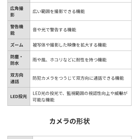
広角撮
広い範囲を撮影できる機能
影
警告機
音や光で警告する機能
能
ズーム
被写体や撮影した映像を拡大する機能
防塵・
雨や風、ホコリなどに耐性を持つ機能
防水
双方向
防犯カメラをつうじて双方向に通話できる機能
通話
LED光の投光で、監視範囲の視認性向上や威嚇が
LED投光
可能な機能
カメラの形状