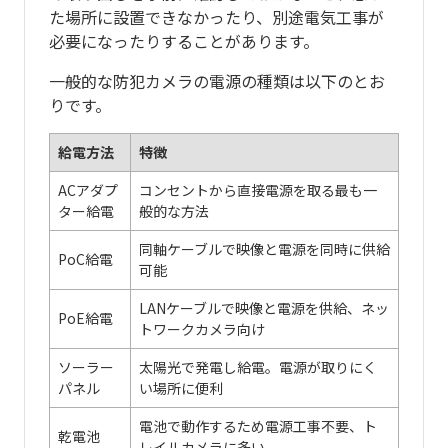
た場所に設置できなかったり、別途電気工事が
必要になったりすることがあります。
一般的な防犯カメラの電源の種類は以下のとお
りです。
給電方法
特徴
ACアダプ
コンセントから直接電源を取る最も一
ター給電
般的な方法
同軸ケーブルで映像と電源を同時に供給
PoC給電
可能
LANケーブルで映像と電源を供給、ネッ
PoE給電
トワークカメラ向け
ソーラー
太陽光で発電し給電。電源が取りにく
パネル
い場所に便利
電池で動作するため電源工事不要、ト
乾電池
レイルカメラに多い