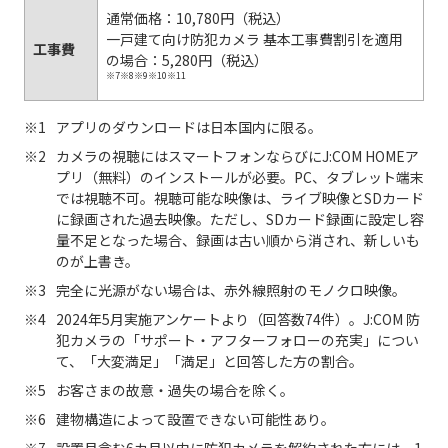
通常価格：10,780円（税込）
一戸建て向け防犯カメラ 基本工事費割引を適用
工事費
の場合：5,280円（税込）
※7※8※9※10※11
アプリのダウンロードは日本国内に限る。
カメラの視聴にはスマートフォンならびにJ:COM HOMEア
プリ（無料）のインストールが必要。PC、タブレット端末
では視聴不可。視聴可能な映像は、ライブ映像とSDカード
に録画された過去映像。ただし、SDカード録画に設定し容
量不足となった場合、録画は古い順から消され、新しいも
のが上書き。
完全に光源がない場合は、赤外線照射のモノクロ映像。
2024年5月実施アンケートより（回答数74件）。J:COM 防
犯カメラの「サポート・アフターフォローの充実」につい
て、「大変満足」「満足」と回答した方の割合。
お客さまの故意・過失の場合を除く。
建物構造によって設置できない可能性あり。
設置月含む6カ月以内に防犯カメラを解約された方には、1