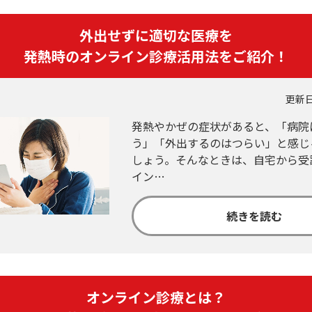
無料・特別料金の物件も！
J:COMブックス
パーソナルID
料金
外出せずに適切な医療を
対応エリア・物件をご案内
訪問・窓口
契約
発熱時のオンライン診療活用法をご紹介！
加入特典
更新日
発熱やかぜの症状があると、「病院
う」「外出するのはつらい」と感じ
しょう。そんなときは、自宅から受
イン…
続きを読む
オンライン診療とは？