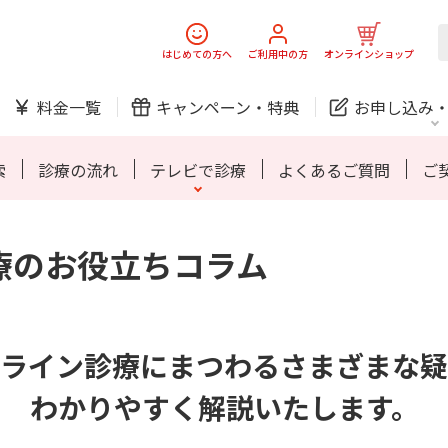
スマホ
でんき
はじめての方へ
ご利用中の方
オンラインショップ
ご利用開始までの流れ
料金一覧
キャンペーン・
特典
お申し込み
防犯カメラ
オンライン診療
索
診療の流れ
テレビで診療
よくあるご質問
ご
療の
お役立ちコラム
中期経営計画
ニュースリリース
会社案
J:
スマホ
でんき
スマホ
でんき
ご利用開始までの流れ
ホームIoT
ライン診療にまつわるさまざまな疑
防犯カメラ
新規ご加入の方
ご利用中の方
防犯カメラ
オンライン診療
お問い合わせ
各種お手続き
わかりやすく解説いたします。
おうちサポート
各種お手続き