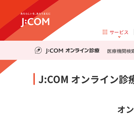
テレビ
ネット
料金・事前の準備
診療の流れ
サービス
ほけん
ローン
医療機関検
相続そうだん
その他サービス
J:COM オンライン診
企業理念
サステナビリティ
新規ご加入の方
テレビ
ネット
テレビ
ネット
料金・事前の準備
診療の流れ
オンライン
ほけん
オン
新規ご加入の方
診療
ほけん
ローン
お申し込み
J:COM STREAM
えんかくサポート