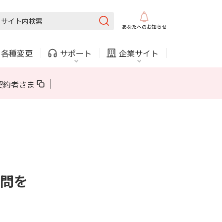
固定電話
ガス
あなたへの
お知らせ
・
各種変更
サポート
企業サイト
法人・自治体向けサービス
契約者さま
内
COMサービスご利用中の方
採用情報
固定電話
ガス
固定電話
ガス
問を
お困りごと・お問い合わせ
法人・自治体向けサービス
（チャット）