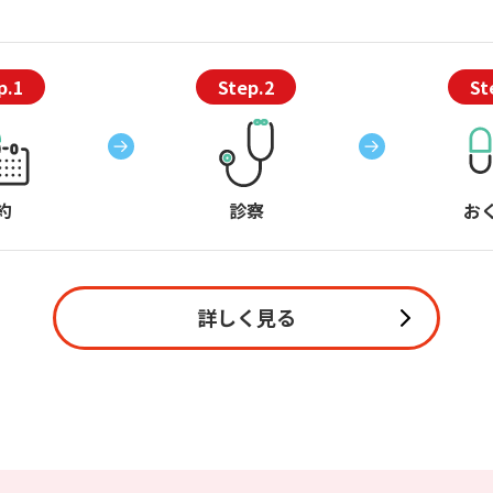
p.1
Step.2
St
約
診察
お
詳しく見る