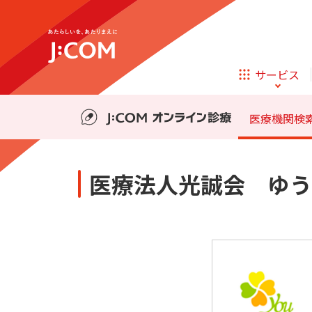
テレビ
ネット
料金・事前の準備
診療の流れ
サービス
ほけん
ローン
医療機関検
相続そうだん
その他サービス
医療法人光誠会 ゆう
企業理念
サステナビリティ
新規ご加入の方
テレビ
ネット
テレビ
ネット
料金・事前の準備
診療の流れ
オンライン
ほけん
新規ご加入の方
診療
ほけん
ローン
お申し込み
J:COM STREAM
えんかくサポート