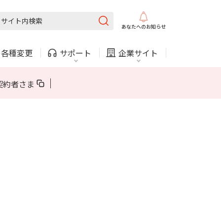
固定電話
ガス
あなたへの
お知らせ
・
各種変更
サポート
企業サイト
法人・自治体向けサービス
契約者さま
内
COMサービスご利用中の方
採用情報
固定電話
ガス
固定電話
ガス
お困りごと・お問い合わせ
法人・自治体向けサービス
（チャット）