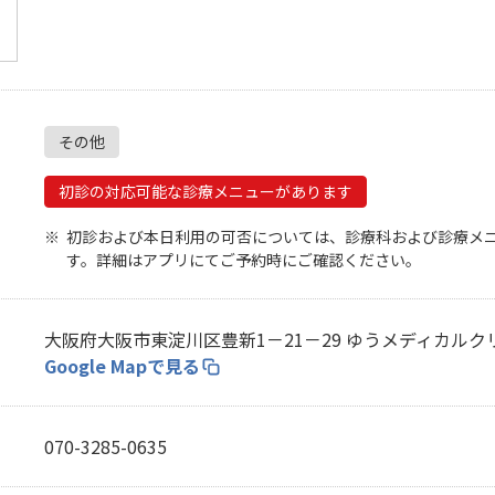
無料・特別料金の物件も！
J:COMブックス
パーソナルID
料金
対応エリア・物件をご案内
訪問・窓口
契約
加入特典
その他
初診の対応可能な診療メニューがあります
初診および本日利用の可否については、診療科および診療メ
す。詳細はアプリにてご予約時にご確認ください。
大阪府大阪市東淀川区豊新1－21－29 ゆうメディカルク
Google Mapで見る
070-3285-0635