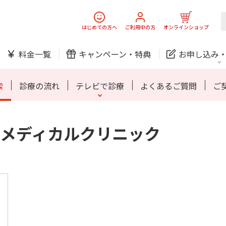
スマホ
でんき
はじめての方へ
ご利用中の方
オンラインショップ
ご利用開始までの流れ
料金一覧
キャンペーン・
特典
お申し込み
防犯カメラ
オンライン診療
索
診療の流れ
テレビで診療
よくあるご質問
ご
メディカルクリニック
中期経営計画
ニュースリリース
会社案
J:
スマホ
でんき
スマホ
でんき
ご利用開始までの流れ
ホームIoT
防犯カメラ
新規ご加入の方
ご利用中の方
防犯カメラ
オンライン診療
お問い合わせ
各種お手続き
おうちサポート
各種お手続き