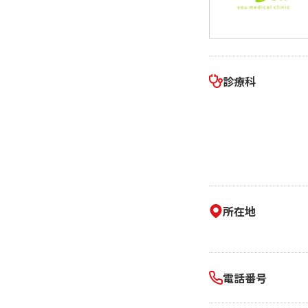
相続そうだん
その他サービス
あなたにピッタリのプランがすぐわかる
防災情報サービス
自転車生活サポート
料金シミュレーション
WiMAX
診療科
障害・メンテナンス情報
所在地
電話番号