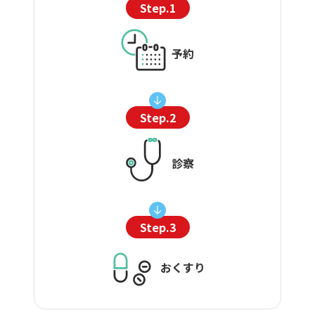
Step.1
予約
Step.2
診察
Step.3
おくすり