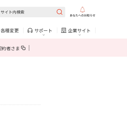
固定電話
ガス
あなたへの
お知らせ
・
各種変更
サポート
企業サイト
法人・自治体向けサービス
契約者さま
内
COMサービスご利用中の方
採用情報
固定電話
ガス
固定電話
ガス
お困りごと・お問い合わせ
法人・自治体向けサービス
（チャット）