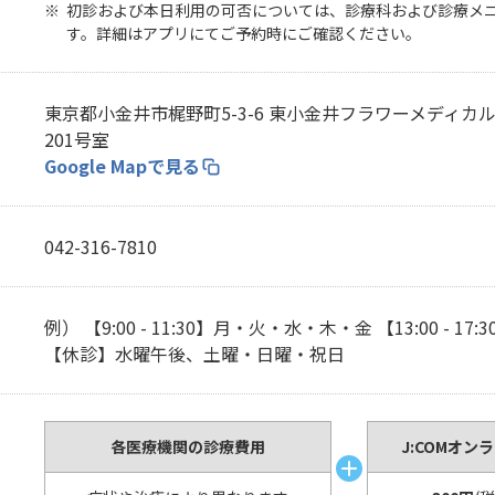
無料・特別料金の物件も！
初診および本日利用の可否については、診療科および診療メ
J:COMブックス
パーソナルID
料金
す。詳細はアプリにてご予約時にご確認ください。
対応エリア・物件をご案内
訪問・窓口
契約
東京都小金井市梶野町5-3-6 東小金井フラワーメディカ
加入特典
201号室
Google Mapで見る
042-316-7810
例） 【9:00 - 11:30】月・火・水・木・金 【13:00 - 1
【休診】水曜午後、土曜・日曜・祝日
各医療機関の診療費用
J:COMオン