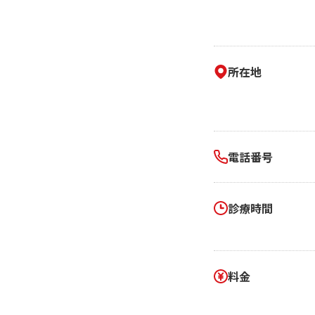
相続そうだん
その他サービス
あなたにピッタリのプランがすぐわかる
防災情報サービス
自転車生活サポート
料金シミュレーション
WiMAX
所在地
障害・メンテナンス情報
電話番号
診療時間
料金