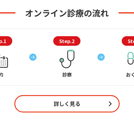
オンライン診療の流れ
p.1
Step.2
St
約
診察
お
詳しく見る