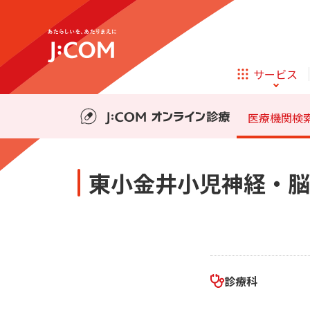
テレビ
ネット
料金・事前の準備
診療の流れ
サービス
ほけん
ローン
医療機関検
相続そうだん
その他サービス
東小金井小児神経・脳
企業理念
サステナビリティ
新規ご加入の方
テレビ
ネット
テレビ
ネット
料金・事前の準備
診療の流れ
オンライン
ほけん
新規ご加入の方
診療
ほけん
ローン
お申し込み
診療科
J:COM STREAM
えんかくサポート