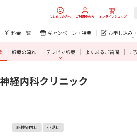
スマホ
でんき
はじめての方へ
ご利用中の方
オンラインショップ
ご利用開始までの流れ
料金一覧
キャンペーン・
特典
お申し込み
防犯カメラ
オンライン診療
索
診療の流れ
テレビで診療
よくあるご質問
ご
神経内科クリニック
中期経営計画
ニュースリリース
会社案
J:
スマホ
でんき
スマホ
でんき
ご利用開始までの流れ
ホームIoT
防犯カメラ
新規ご加入の方
ご利用中の方
防犯カメラ
オンライン診療
お問い合わせ
各種お手続き
脳神経内科
小児科
おうちサポート
各種お手続き