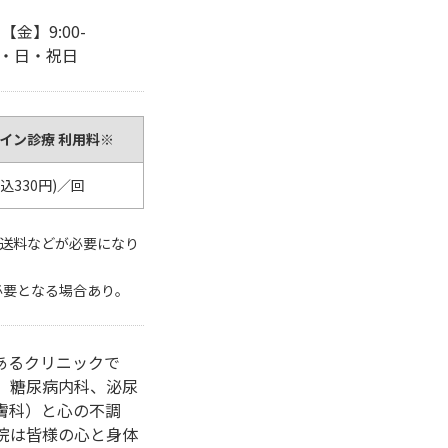
【金】9:00-
曜午前・日・祝日
ライン診療 利用料※
税込330円)／回
配送料などが必要になり
必要となる場合あり。
あるクリニックで
、糖尿病内科、泌尿
膚科）と心の不調
院は皆様の心と身体