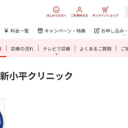
スマホ
でんき
はじめての方へ
ご利用中の方
オンラインショップ
ご利用開始までの流れ
料金一覧
キャンペーン・
特典
お申し込み
防犯カメラ
オンライン診療
索
診療の流れ
テレビで診療
よくあるご質問
ご
新小平クリニック
中期経営計画
ニュースリリース
会社案
J:
スマホ
でんき
スマホ
でんき
ご利用開始までの流れ
ホームIoT
防犯カメラ
新規ご加入の方
ご利用中の方
防犯カメラ
オンライン診療
お問い合わせ
各種お手続き
おうちサポート
各種お手続き