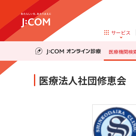
テレビ
ネット
料金・事前の準備
診療の流れ
サービス
ほけん
ローン
医療機関検
相続そうだん
その他サービス
医療法人社団修恵会 
企業理念
サステナビリティ
新規ご加入の方
テレビ
ネット
テレビ
ネット
料金・事前の準備
診療の流れ
オンライン
ほけん
新規ご加入の方
診療
ほけん
ローン
お申し込み
J:COM STREAM
えんかくサポート