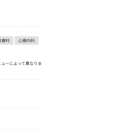
・支払い
引越し・建替え
関連
休止・解約
皮膚科
心療内科
ニューによって異なりま