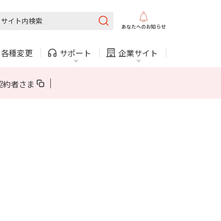
固定電話
ガス
あなたへの
お知らせ
・
各種変更
サポート
企業サイト
法人・自治体向けサービス
契約者さま
内
COMサービスご利用中の方
採用情報
固定電話
ガス
固定電話
ガス
お困りごと・お問い合わせ
法人・自治体向けサービス
（チャット）