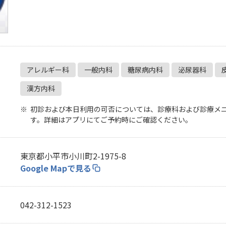
無料・特別料金の物件も！
J:COMブックス
パーソナルID
料金
対応エリア・物件をご案内
訪問・窓口
契約
加入特典
アレルギー科
一般内科
糖尿病内科
泌尿器科
漢方内科
初診および本日利用の可否については、診療科および診療メ
す。詳細はアプリにてご予約時にご確認ください。
東京都小平市小川町2-1975-8
Google Mapで見る
042-312-1523