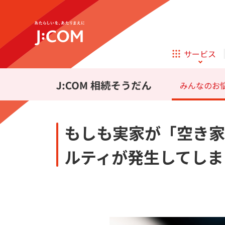
テレビ
ネット
サービス
ほけん
ローン
みんなのお悩
相続そうだん
その他サービス
もしも実家が「空き家
企業理念
サステナビリティ
新規ご加入の方
テレビ
ネット
テレビ
ネット
ルティが発生してしま
オンライン
ほけん
新規ご加入の方
診療
ほけん
ローン
お申し込み
J:COM STREAM
えんかくサポート