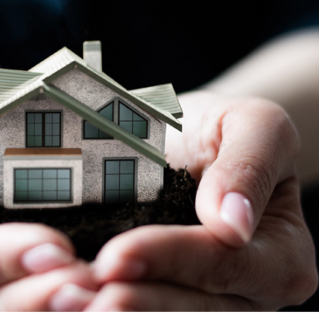
無料・特別料金の物件も！
J:COMブックス
パーソナルID
料金
対応エリア・物件をご案内
訪問・窓口
契約
加入特典