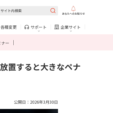
固定電話
ガス
あなたへの
お知らせ
・
各種変更
サポート
企業サイト
法人・自治体向けサービス
ミナー
放置すると大きなペナ
内
COMサービスご利用中の方
採用情報
固定電話
ガス
固定電話
ガス
お困りごと・お問い合わせ
法人・自治体向けサービス
（チャット）
公開日：2026年3月30日