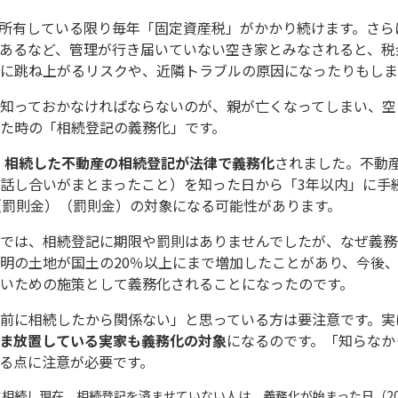
所有している限り毎年「固定資産税」がかかり続けます。さら
あるなど、管理が行き届いていない空き家とみなされると、税
に跳ね上がるリスクや、近隣トラブルの原因になったりもしま
知っておかなければならないのが、親が亡くなってしまい、空
た時の「相続登記の義務化」です。
、
相続した不動産の相続登記が法律で義務化
されました。不動
話し合いがまとまったこと）を知った日から「3年以内」に手
（罰則金）（罰則金）の対象になる可能性があります。
では、相続登記に期限や罰則はありませんでしたが、なぜ義務
明の土地が国土の20％以上にまで増加したことがあり、今後
いための施策として義務化されることになったのです。
前に相続したから関係ない」と思っている方は要注意です。実
ま放置している実家も義務化の対象
になるのです。「知らなか
る点に注意が必要です。
相続し現在、相続登記を済ませていない人は、義務化が始まった日（202