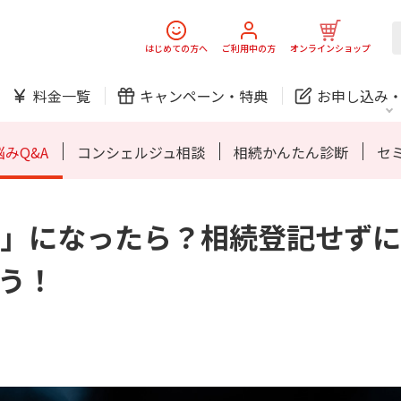
スマホ
でんき
はじめての方へ
ご利用中の方
オンラインショップ
料金一覧
キャンペーン・
特典
お申し込み
防犯カメラ
オンライン診療
みQ&A
コンシェルジュ相談
相続かんたん診断
セ
」になったら？相続登記せずに
中期経営計画
ニュースリリース
会社案
J:
スマホ
でんき
スマホ
でんき
う！
ホームIoT
防犯カメラ
新規ご加入の方
ご利用中の方
防犯カメラ
オンライン診療
お問い合わせ
各種お手続き
おうちサポート
各種お手続き