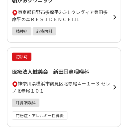
朝がおクリニック
東京都日野市多摩平2-5-1 クレヴィア豊田多
摩平の森ＲＥＳＩＤＥＮＣＥ111
精神科
心療内科
初診可
医療法人健美会 新田耳鼻咽喉科
神奈川県横浜市鶴見区北寺尾４－１－３ セレ
ノ北寺尾１０１
耳鼻咽喉科
花粉症・アレルギー性鼻炎