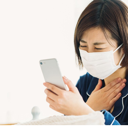
無料・特別料金の物件も！
J:COMブックス
パーソナルID
料金
対応エリア・物件をご案内
訪問・窓口
契約
加入特典