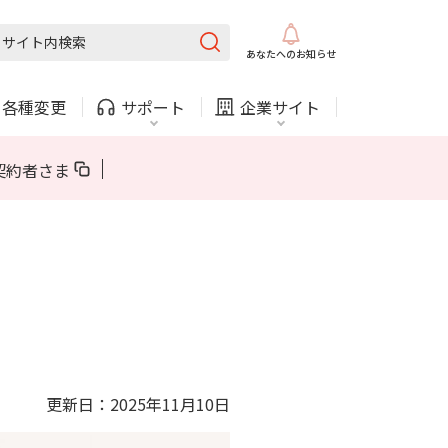
固定電話
ガス
あなたへの
お知らせ
・
各種変更
サポート
企業サイト
法人・自治体向けサービス
契約者さま
内
COMサービスご利用中の方
採用情報
固定電話
ガス
固定電話
ガス
お困りごと・お問い合わせ
法人・自治体向けサービス
（チャット）
更新日：2025年11月10日