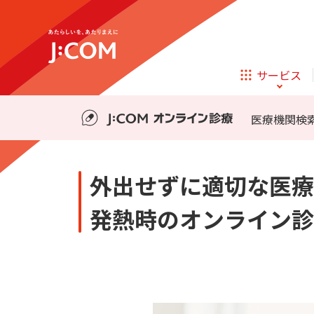
テレビ
ネット
料金・事前の準備
診療の流れ
サービス
ほけん
ローン
医療機関検
相続そうだん
その他サービス
外出せずに適切な医療
企業理念
サステナビリティ
新規ご加入の方
テレビ
ネット
テレビ
ネット
発熱時のオンライン診
料金・事前の準備
診療の流れ
オンライン
ほけん
新規ご加入の方
診療
ほけん
ローン
お申し込み
J:COM STREAM
えんかくサポート