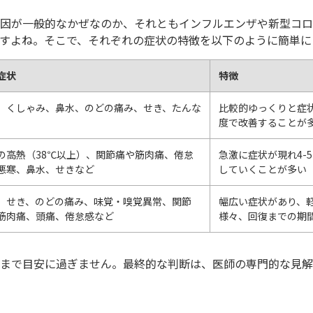
因が一般的なかぜなのか、それともインフルエンザや新型コロ
すよね。そこで、それぞれの症状の特徴を以下のように簡単に
症状
特徴
、くしゃみ、鼻水、のどの痛み、せき、たんな
比較的ゆっくりと症状
度で改善することが
の高熱（38℃以上）、関節痛や筋肉痛、倦怠
急激に症状が現れ4-
悪寒、鼻水、せきなど
していくことが多い
、せき、のどの痛み、味覚・嗅覚異常、関節
幅広い症状があり、
筋肉痛、頭痛、倦怠感など
様々、回復までの期
まで目安に過ぎません。最終的な判断は、医師の専門的な見解