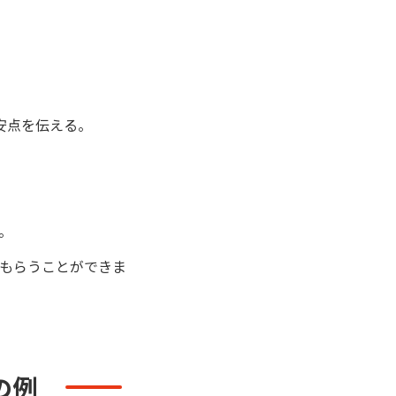
安点を伝える。
。
もらうことができま
の例