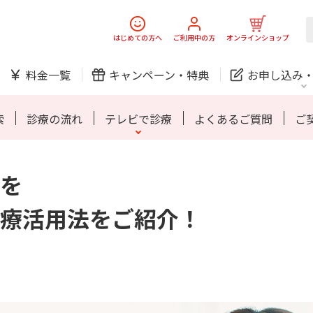
スマホ
でんき
はじめての方へ
ご利用中の方
オンラインショップ
ご利用開始までの流れ
料金一覧
キャンペーン・
特典
お申し込み
防犯カメラ
オンライン診療
索
診療の流れ
テレビで診療
よくあるご質問
ご
を
中期経営計画
ニュースリリース
会社案
J:
スマホ
でんき
スマホ
でんき
療活用法をご紹介！
ご利用開始までの流れ
ホームIoT
防犯カメラ
新規ご加入の方
ご利用中の方
防犯カメラ
オンライン診療
お問い合わせ
各種お手続き
おうちサポート
各種お手続き