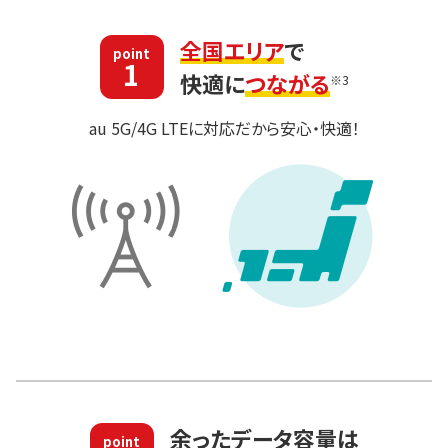
全国エリア
で
point
1
快適に
つながる
※3
au 5G/4G LTEに対応だから安心・快適！
余ったデータ容量は
point