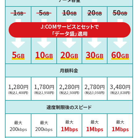
1
5
10
20
50
GB
GB
GB
GB
GB
J:COMサービスとセットで
「データ盛」適用
5
10
20
30
60
GB
GB
GB
GB
GB
月額料金
1,280
1,780
2,280
2,780
3,480
円
円
円
円
円
（税込1,408円）
（税込1,958円）
（税込2,508円）
（税込3,058円）
（税込3,828円）
速度制限後のスピード
最大
最大
最大
最大
最大
1M
1M
1M
200
200
bps
bps
bps
kbps
kbps