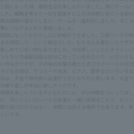
三段になった頃、高校生活も楽しんでいました。特にゲームに
した。戦略を考えて一位を目指すところは将棋と似ている部分
棋の成績が落ちてしまい、ゲームを一度封印しました。そこか
果につながるんだと実感しました。
四段になってから少し心に余裕ができました。三段リーグの時
また研究して、という毎日でした。もちろん大事なことですが
楽しめていない時もありました。今は新しいことにチャレンジ
ントなどの過密日程は自分に合っているみたいで、いろいろな
い方なのですが、その後の先輩の棋士とのプライベートの交流
子どもの頃は、サッカーや水泳、ピアノ、習字などいろいろな
のは、大会で仲の良い友達ができたからだと思います。大会で
の繰り返しが本当に楽しかったです。
将棋を楽しんでいる子どもたちには、ぜひ仲間をつくってほし
が、同じくらいのレベルの友達と一緒に頑張ることで、もっと
勝ち負けだけではなく、仲間と出会える場所でもあります。楽
しいです。