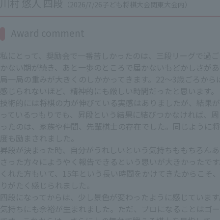
川村 悠人 四段
（2026/7/26子ども将棋大会関東大会内）
Award comment
私にとって、奨励会で一番苦しかったのは、三段リーグで過ご
かない期が続き、あと一歩のところで届かないもどかしさがあ
局一局の重みが大きくのしかかってきます。22～3歳ごろから
感じられないほど、精神的にも厳しい時間だったと思います。
技術的には将棋の力が伸びている実感はありましたが、結果が
っているつもりでも、昇段という結果に結びつかなければ、周
ったのは、家族や仲間、先輩棋士の存在でした。同じように将
度も励まされました。
昇段が決まった時、自分がうれしいという気持ちももちろんあ
さった方々にようやく報告できるという思いが大きかったです
くれた方もいて、15年という長い時間をかけてきたからこそ
りがたく感じられました。
四段になってからは、少し景色が変わったように感じています
気持ちにも余裕が生まれました。ただ、プロになることはゴー