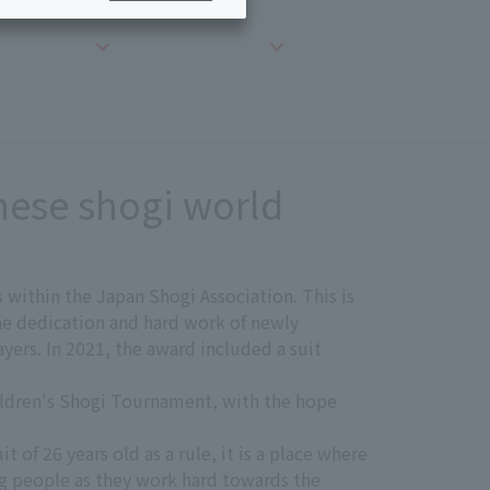
Services for corporations and local governments
ing/Payments
Moving/Home
Rebuilding
ract-
Service
ted
Suspension/Cancellation
rmation
nese shogi world
 within the Japan Shogi Association. This is
the dedication and hard work of newly
yers. In 2021, the award included a suit
ildren's Shogi Tournament, with the hope
 of 26 years old as a rule, it is a place where
ng people as they work hard towards the