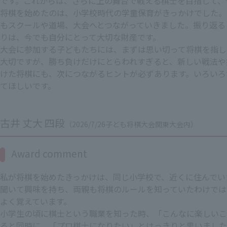
です。これからは、さらに上の舞台で戦える棋士を目指して、
将棋を始めたのは、小学校時代の学童保育がきっかけでした。
もスクールや道場、大会へとつながっていきました。振り返る
りは、今でも自分にとって大切な財産です。
大会に参加する子どもたちには、まずは思い切って将棋を指し
大切ですが、勝ち負けだけにとらわれすぎると、新しい戦法や
けた将棋にも、次につながるヒントが必ずあります。いろいろ
てほしいです。
古井 丈大 四段
（2026/7/26子ども将棋大会関東大会内）
Award comment
私が将棋を始めたきっかけは、同じ小学校で、近くに住んでい
聞いて興味を持ち、両親も将棋のルールを知っていたわけでは
よく覚えています。
小学生の頃に棋士という職業を知った時、「こんなに楽しいこ
ると同時に、「プロ棋士になりたい」とはっきりと思いました