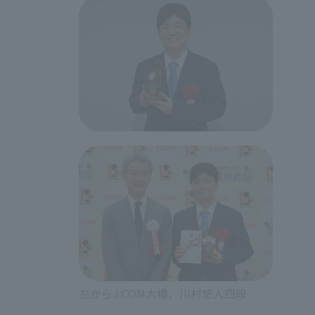
左からJ:COM大橋、川村悠人四段