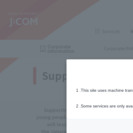
TV,
internet
Services
gas
, insuran
Corporate Phi
Services for corporations and local government
Support for Shore
TV
Internet
TV,
internet
1 .This site uses machine tran
Those who are considering
Application
A
Insurance
Telemedicine
2 .Some services are only ava
Supporting
​ ​
gas
, insuran
young people who
Fiscal year 2026
will lead
​ ​
J:COM STREAM
Enkaku Support
贈呈式
Pre
the Japanese
​ ​