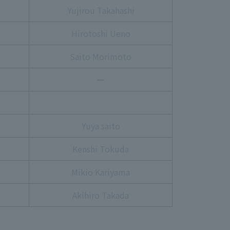
Yujirou Takahashi
Hirotoshi Ueno
Saito Morimoto
ー
Yuya saito
Kenshi Tokuda
Mikio Kariyama
Akihiro Takada