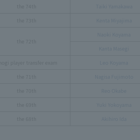
the 74th
Taiki Yamakawa
the 73th
Kenta Miyajima
Naoki Koyama
the 72th
Kanta Masegi
hogi player transfer exam
Leo Koyama
the 71th
Nagisa Fujimoto
the 70th
Reo Okabe
the 69th
Yuki Yokoyama
the 68th
Akihiro Ida