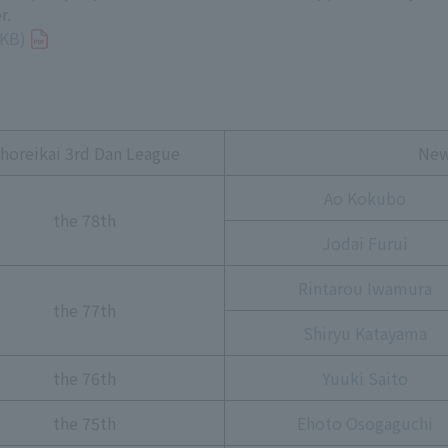
r.
9KB)
horeikai 3rd Dan League
New
Ao Kokubo
the 78th
Jodai Furui
Rintarou Iwamura
the 77th
Shiryu Katayama
the 76th
Yuuki Saito
the 75th
Ehoto Osogaguchi