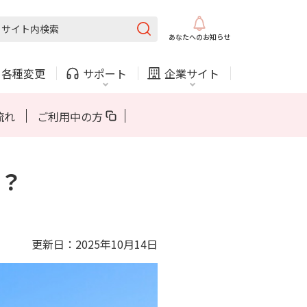
固定電話
ガス
あなたへの
お知らせ
州電力エリア
北海道電力エリア
・
各種変更
サポート
企業サイト
法人・自治体向けサービス
流れ
ご利用中の方
？
内
COMサービスご利用中の方
採用情報
固定電話
ガス
固定電話
ガス
州電力エリア
北海道電力エリア
更新日：2025年10月14日
お困りごと・お問い合わせ
法人・自治体向けサービス
（チャット）