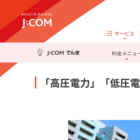
テレビ
ネット
東京電力エリア
料金
関西電力エリア
サービス
ほけん
ローン
料金メニュ
相続そうだん
その他サービス
「高圧電力」「低圧電
企業理念
サステナビリティ
新規ご加入の方
テレビ
ネット
テレビ
ネット
東京電力エリア
料金
関西電力エリア
オンライン
ほけん
新規ご加入の方
診療
ほけん
ローン
お申し込み
J:COM STREAM
えんかくサポート