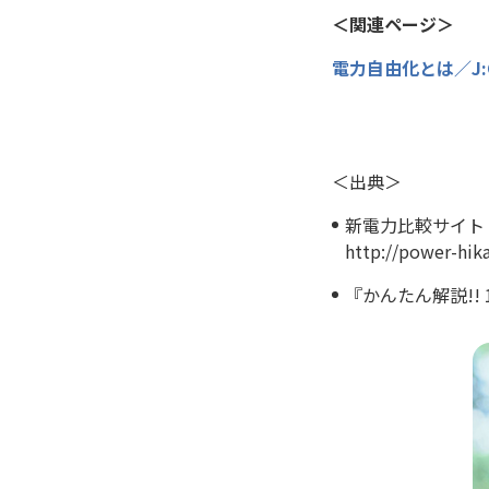
＜関連ページ＞
電力自由化とは／J:
＜出典＞
新電力比較サイト
http://power-hika
『かんたん解説!!