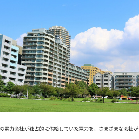
無料・特別料金の物件も！
J:COMブックス
パーソナルID
料金
対応エリア・物件をご案内
訪問・窓口
契約
加入特典
地域の電力会社が独占的に供給していた電力を、さまざまな会社