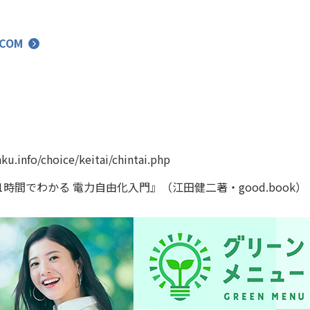
COM
ku.info/choice/keitai/chintai.php
 1時間でわかる 電力自由化入門』（江田健二著・good.book）