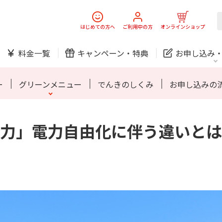
スマホ
でんき
はじめての方へ
ご利用中の方
オンラインショップ
東北電力エリア
中国電力エリア
九
料金一覧
キャンペーン・
特典
お申し込み
防犯カメラ
オンライン診療
ー
グリーンメニュー
でんきのしくみ
お申し込みの
力」電力自由化に伴う違いとは
中期経営計画
ニュースリリース
会社案
J:
スマホ
でんき
スマホ
でんき
東北電力エリア
中国電力エリア
九
ホームIoT
防犯カメラ
新規ご加入の方
ご利用中の方
防犯カメラ
オンライン診療
お問い合わせ
各種お手続き
おうちサポート
各種お手続き