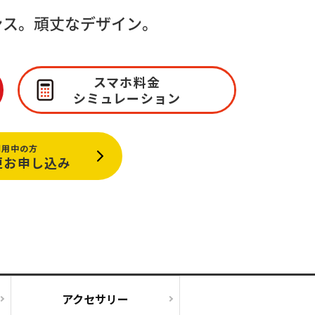
ンス。
頑丈なデザイン。
・支払い
引越し・建替え
関連
休止・解約
スマホ料金
シミュレーション
利用中の方
更お申し込み
アクセサリー