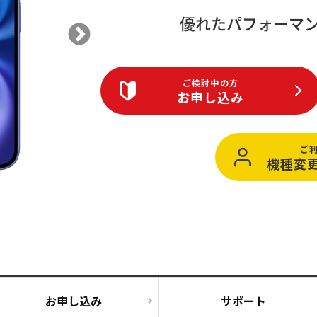
無料・特別料金の物件も！
J:COMブックス
優れたパフォーマ
パーソナルID
料金
対応エリア・物件をご案内
訪問・窓口
契約
加入特典
ご検討中の方
お申し込み
ご
機種変
お申し込み
サポート