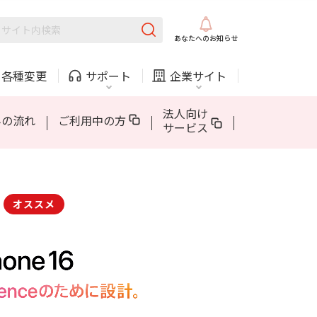
固定電話
ガス
あなたへの
お知らせ
AQUOS sense10
5Gについて
AppleCare+ for iPhone
・
各種変更
サポート
企業サイト
法人・自治体向けサービス
法人向け
みの流れ
ご利用中の方
サービス
内
COMサービスご利用中の方
採用情報
固定電話
ガス
固定電話
ガス
オススメ
AQUOS sense10
5Gについて
AppleCare+ for iPhone
お困りごと・お問い合わせ
法人・自治体向けサービス
（チャット）