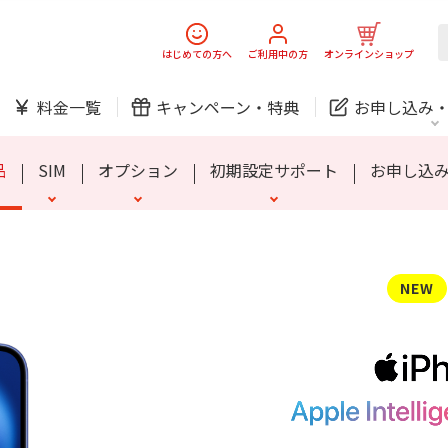
スマホ
でんき
はじめての方へ
ご利用中の方
オンラインショップ
ック
チェッカー
らくスマートフォン Lite
お子さま向けプラン
家族のスマホ保険
SIMロック解除について
シニア向けプラン
MIVE ケースマ
安心端末保証60
料金一覧
キャンペーン・
特典
お申し込み
防犯カメラ
オンライン診療
品
SIM
オプション
初期設定サポート
お申し込
中期経営計画
ニュースリリース
会社案
J:
スマホ
でんき
スマホ
でんき
NEW
ック
チェッカー
らくスマートフォン Lite
お子さま向けプラン
家族のスマホ保険
SIMロック解除について
シニア向けプラン
MIVE ケースマ
安心端末保証60
ホームIoT
防犯カメラ
新規ご加入の方
ご利用中の方
防犯カメラ
オンライン診療
お問い合わせ
各種お手続き
おうちサポート
各種お手続き