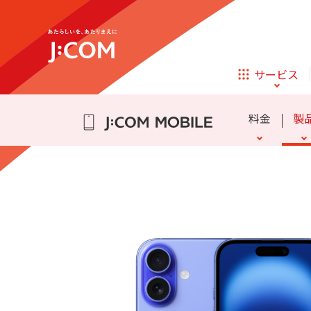
テレビ
ネット
通話料・SMS通信料
eSIM
かけ放題
よくある質問
詳細
迷惑電話・メッセージブロ
スマホ乗り換え Q&A
データ盛
動作確認端末
らく
iPhone 16
iPhone 15
サービス
ほけん
ローン
アクセサリーの追加購入
Samsung Galaxy A25 5G
料金
製
相続そうだん
その他サービス
企業理念
サステナビリティ
新規ご加入の方
テレビ
ネット
テレビ
ネット
通話料・SMS通信料
eSIM
かけ放題
よくある質問
詳細
迷惑電話・メッセージブロ
スマホ乗り換え Q&A
データ盛
動作確認端末
らく
iPhone 16
iPhone 15
オンライン
ほけん
新規ご加入の方
診療
アクセサリーの追加購入
Samsung Galaxy A25 5G
ほけん
ローン
お申し込み
J:COM STREAM
えんかくサポート