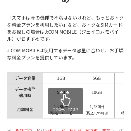
「スマホは今の機種で不満はないけれど、もっとおトク
な料金プランを利用したい」など、おトクなSIMカード
をお探しの場合はJ:COM MOBILE（ジェイコムモバイ
ル）がおすすめです。
J:COM MOBILEは使用するデータ容量に合わせ、お手頃
な料金プランを提供しています。
データ容量
1GB
5GB
1
※1
データ盛
5GB
10GB
2
適用時
1,280円
1,780円
2,
月額料金
スクロールできます
（税込1,408円）
（税込1,958円）
（税込2
別途ブロードバンドユニバーサルサービス料・電話ユニバ