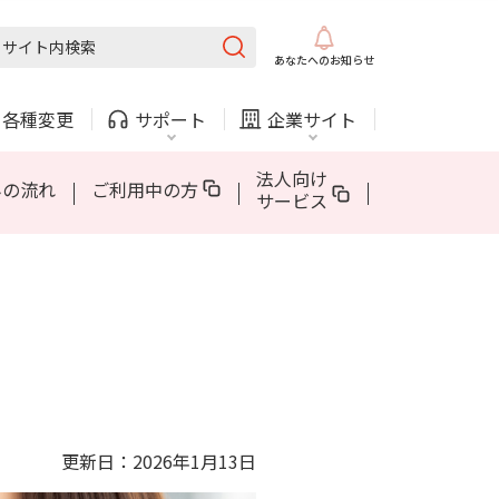
固定電話
ガス
あなたへの
お知らせ
AQUOS sense10
5Gについて
AppleCare+ for iPhone
・
各種変更
サポート
企業サイト
法人・自治体向けサービス
法人向け
みの流れ
ご利用中の方
サービス
内
COMサービスご利用中の方
採用情報
固定電話
ガス
固定電話
ガス
AQUOS sense10
5Gについて
AppleCare+ for iPhone
お困りごと・お問い合わせ
法人・自治体向けサービス
（チャット）
更新日：2026年1月13日