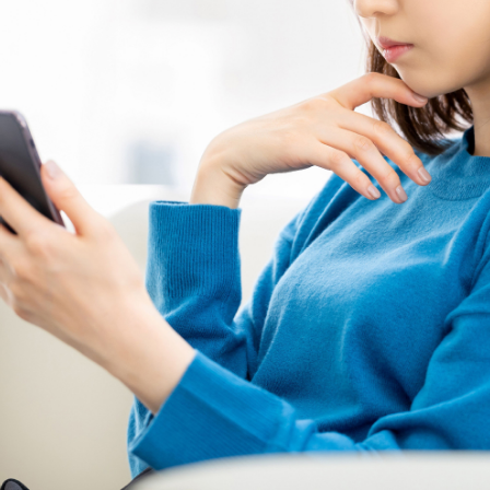
無料・特別料金の物件も！
J:COMブックス
パーソナルID
料金
対応エリア・物件をご案内
訪問・窓口
契約
加入特典