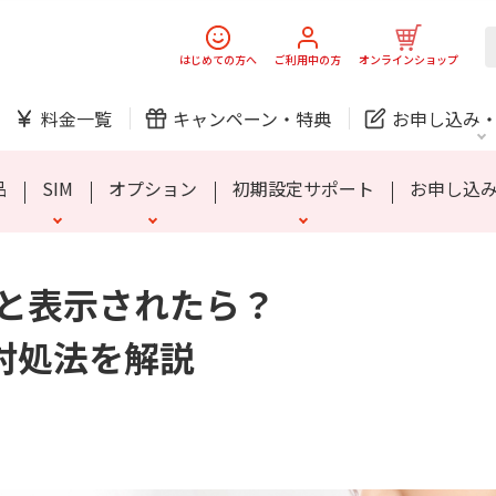
スマホ
でんき
はじめての方へ
ご利用中の方
オンラインショップ
ック
チェッカー
らくスマートフォン Lite
お子さま向けプラン
家族のスマホ保険
SIMロック解除について
シニア向けプラン
MIVE ケースマ
安心端末保証60
料金一覧
キャンペーン・
特典
お申し込み
防犯カメラ
オンライン診療
品
SIM
オプション
初期設定サポート
お申し込
中期経営計画
ニュースリリース
会社案
J:
」と表示されたら？
スマホ
でんき
スマホ
でんき
eの対処法を解説
ック
チェッカー
らくスマートフォン Lite
お子さま向けプラン
家族のスマホ保険
SIMロック解除について
シニア向けプラン
MIVE ケースマ
安心端末保証60
ホームIoT
防犯カメラ
新規ご加入の方
ご利用中の方
防犯カメラ
オンライン診療
お問い合わせ
各種お手続き
おうちサポート
各種お手続き