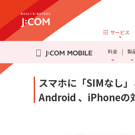
テレビ
ネット
通話料・SMS通信料
eSIM
かけ放題
よくある質問
詳細
迷惑電話・メッセージブロ
スマホ乗り換え Q&A
データ盛
動作確認端末
らく
iPhone 16
iPhone 15
サービス
ほけん
ローン
アクセサリーの追加購入
Samsung Galaxy A25 5G
料金
製
相続そうだん
その他サービス
企業理念
サステナビリティ
新規ご加入の方
スマホに「SIMなし
テレビ
ネット
テレビ
ネット
Android 、iPhon
通話料・SMS通信料
eSIM
かけ放題
よくある質問
詳細
迷惑電話・メッセージブロ
スマホ乗り換え Q&A
データ盛
動作確認端末
らく
iPhone 16
iPhone 15
オンライン
ほけん
新規ご加入の方
診療
アクセサリーの追加購入
Samsung Galaxy A25 5G
ほけん
ローン
お申し込み
J:COM STREAM
えんかくサポート