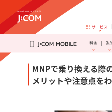
テレビ
ネット
通話料・SMS通信料
eSIM
かけ放題
よくある質問
詳細
迷惑電話・メッセージブロ
スマホ乗り換え Q&A
データ盛
動作確認端末
らく
iPhone 16
iPhone 15
サービス
ほけん
ローン
アクセサリーの追加購入
Samsung Galaxy A25 5G
料金
製
相続そうだん
その他サービス
企業理念
サステナビリティ
新規ご加入の方
MNPで乗り換える際
テレビ
ネット
テレビ
ネット
メリットや注意点をわ
通話料・SMS通信料
eSIM
かけ放題
よくある質問
詳細
迷惑電話・メッセージブロ
スマホ乗り換え Q&A
データ盛
動作確認端末
らく
iPhone 16
iPhone 15
オンライン
ほけん
新規ご加入の方
診療
アクセサリーの追加購入
Samsung Galaxy A25 5G
ほけん
ローン
お申し込み
J:COM STREAM
えんかくサポート