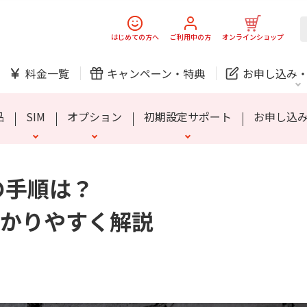
スマホ
でんき
はじめての方へ
ご利用中の方
オンラインショップ
ック
チェッカー
らくスマートフォン Lite
お子さま向けプラン
家族のスマホ保険
SIMロック解除について
シニア向けプラン
MIVE ケースマ
安心端末保証60
料金一覧
キャンペーン・
特典
お申し込み
防犯カメラ
オンライン診療
品
SIM
オプション
初期設定サポート
お申し込
中期経営計画
ニュースリリース
会社案
J:
の手順は？
スマホ
でんき
スマホ
でんき
かりやすく解説
ック
チェッカー
らくスマートフォン Lite
お子さま向けプラン
家族のスマホ保険
SIMロック解除について
シニア向けプラン
MIVE ケースマ
安心端末保証60
ホームIoT
防犯カメラ
新規ご加入の方
ご利用中の方
防犯カメラ
オンライン診療
お問い合わせ
各種お手続き
おうちサポート
各種お手続き