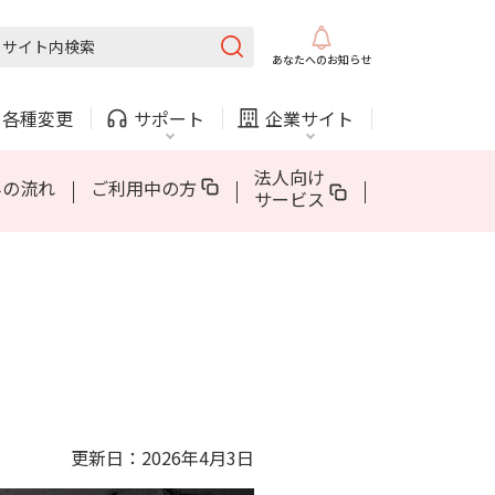
固定電話
ガス
あなたへの
お知らせ
AQUOS sense10
5Gについて
AppleCare+ for iPhone
・
各種変更
サポート
企業サイト
法人・自治体向けサービス
法人向け
みの流れ
ご利用中の方
サービス
内
COMサービスご利用中の方
採用情報
固定電話
ガス
固定電話
ガス
AQUOS sense10
5Gについて
AppleCare+ for iPhone
お困りごと・お問い合わせ
法人・自治体向けサービス
（チャット）
更新日：2026年4月3日