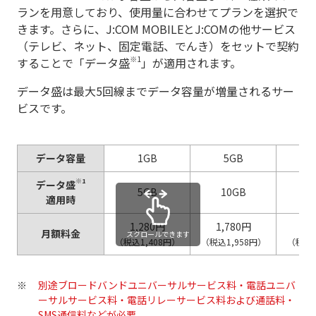
ランを用意しており、使用量に合わせてプランを選択で
きます。さらに、J:COM MOBILEとJ:COMの他サービス
（テレビ、ネット、固定電話、でんき）をセットで契約
※1
することで「データ盛
」が適用されます。
データ盛は最大5回線までデータ容量が増量されるサー
ビスです。
データ容量
1GB
5GB
1
※1
データ盛
5GB
10GB
2
適用時
1,280円
1,780円
2,
月額料金
スクロールできます
（税込1,408円）
（税込1,958円）
（税込2
別途ブロードバンドユニバーサルサービス料・電話ユニバ
ーサルサービス料・電話リレーサービス料および通話料・
SMS通信料などが必要。