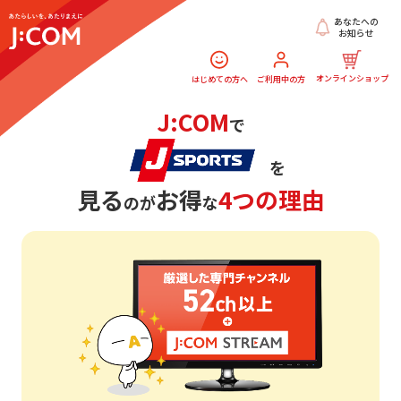
あなたへの
お知らせ
オンラインショップ
はじめての方へ
ご利用中の方
J:COM
で
を
見る
お得
4つの理由
のが
な