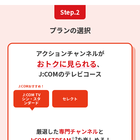
Step.2
プランの選択
アクションチャンネルが
おトクに見られる
、
J:COMのテレビコース
J:COMおすすめ！
J:COM TV
シン・スタ
セレクト
ンダード
厳選した
専門チャンネル
と
※9
J:COM STREAM
を楽しめる！