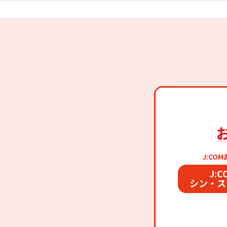
J:CO
J:C
シン・ス