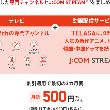
した
専門チャンネル
と
J:COM STREAM
※9
を楽し
割引適用で最初の3カ月間