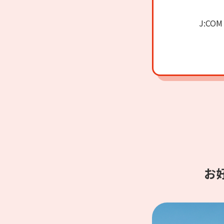
J:C
お