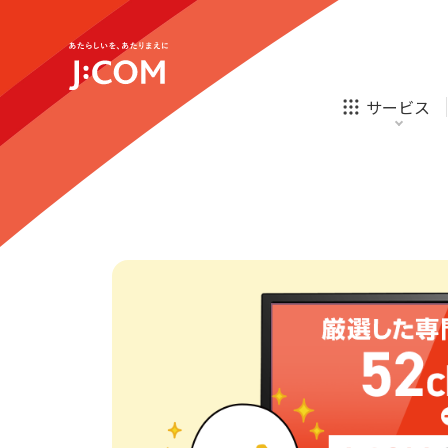
企業理念
サステナビリティ
新規ご加入の方
テレビ
ネット
テレビ
ネット
サービス
オンライン
ほけん
新規ご加入の方
診療
ほけん
ローン
お申し込み
J:COM STREAM
えんかくサポート
相続そうだん
その他サービス
あなたにピッタリのプランがすぐわかる
防災情報サービス
自転車生活サポート
企業理念
サステナビリティ
新規ご加入の方
料金シミュレーション
テレビ
ネット
WiMAX
テレビ
ネット
障害・メンテナンス情報
オンライン
ほけん
新規ご加入の方
診療
ほけん
ローン
お申し込み
J:COM STREAM
えんかくサポート