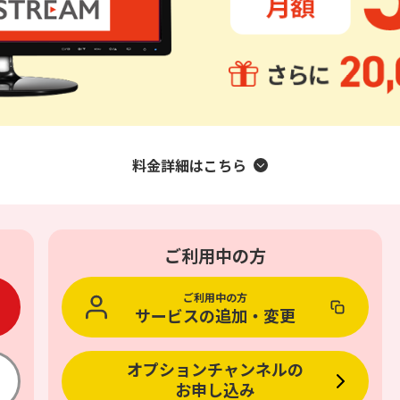
無料・特別料金の物件も！
J:COMブックス
パーソナルID
料金
対応エリア・物件をご案内
訪問・窓口
契約
加入特典
料金詳細はこちら
ご利用中の方
ご利用中の方
サービスの
追加・変更
オプション
チャンネルの
お申し込み