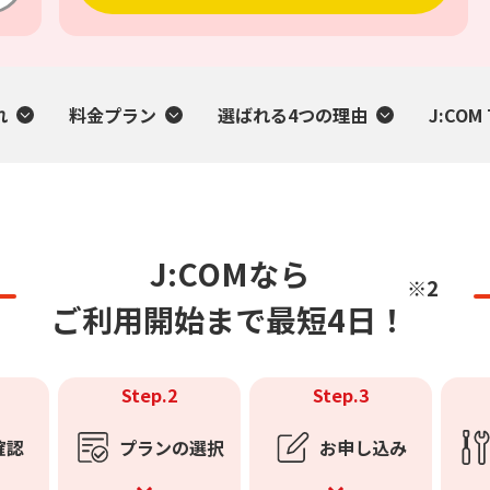
れ
料金プラン
選ばれる4つの理由
J:CO
J:COMなら
※2
ご利用開始まで
最短4日！
Step.2
Step.3
確認
プランの選択
お申し込み