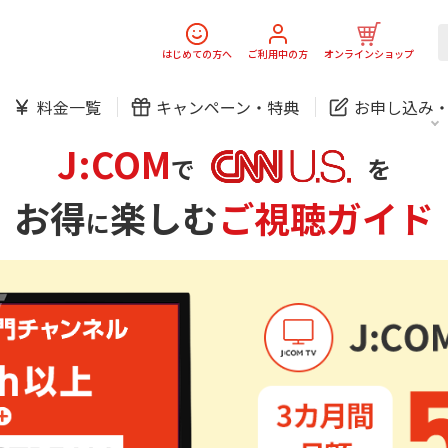
中期経営計画
ニュースリリース
会社案
J:
スマホ
でんき
スマホ
でんき
はじめての方へ
ご利用中の方
オンラインショップ
料金一覧
キャンペーン・
特典
お申し込み
ホームIoT
防犯カメラ
新規ご加入の方
ご利用中の方
防犯カメラ
J:COM
オンライン診療
お問い合わせ
各種お手続き
で
を
おうちサポート
各種お手続き
お得
楽しむ
ご視聴ガイド
に
無料・特別料金の物件も！
J:COMブックス
パーソナルID
料金
中期経営計画
ニュースリリース
会社案
J:
対応エリア・物件をご案内
スマホ
でんき
スマホ
でんき
訪問・窓口
契約
加入特典
ホームIoT
防犯カメラ
新規ご加入の方
ご利用中の方
防犯カメラ
オンライン診療
お問い合わせ
各種お手続き
おうちサポート
各種お手続き