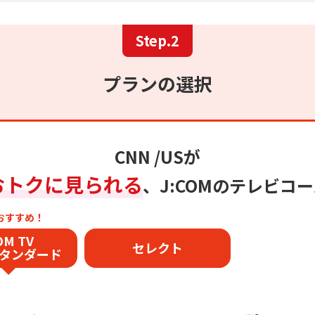
Step.2
プランの選択
CNN /USが
おトクに見られる
、
J:COMのテレビコ
Mおすすめ！
OM TV
セレクト
タ
ンダード