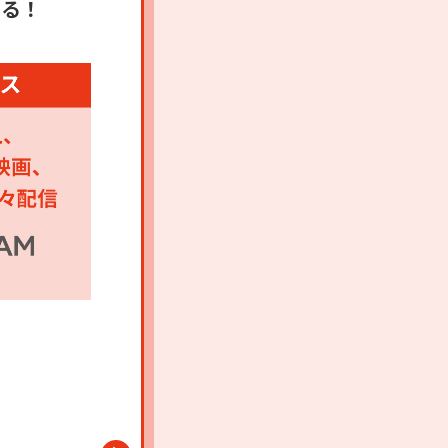
める！
エンタメ・ニュースが
割引適用