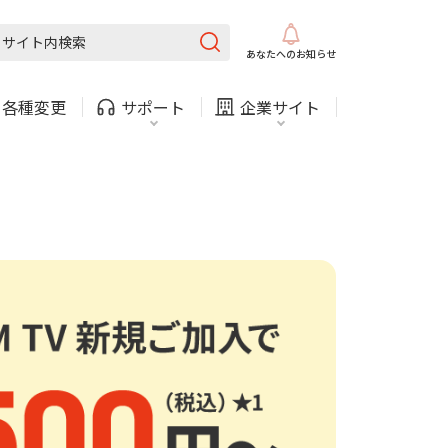
内
COMサービスご利用中の方
採用情報
固定電話
ガス
固定電話
ガス
あなたへの
お知らせ
・
各種変更
サポート
企業サイト
お困りごと・お問い合わせ
法人・自治体向けサービス
（チャット）
・支払い
引越し・建替え
内
COMサービスご利用中の方
採用情報
固定電話
ガス
固定電話
ガス
関連
休止・解約
お困りごと・お問い合わせ
法人・自治体向けサービス
（チャット）