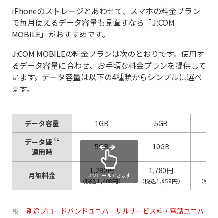
iPhoneのストレージとあわせて、スマホの料金プラン
で毎月使えるデータ容量も見直すなら「J:COM
MOBILE」がおすすめです。
J:COM MOBILEの料金プランは次のとおりです。使用す
るデータ容量に合わせ、お手頃な料金プランを提供して
います。データ容量は以下の4種類からシンプルに選べ
ます。
データ容量
1GB
5GB
1
※1
データ盛
5GB
10GB
2
適用時
1,280円
1,780円
2,
月額料金
スクロールできます
（税込1,408円）
（税込1,958円）
（税込2
別途ブロードバンドユニバーサルサービス料・電話ユニバ