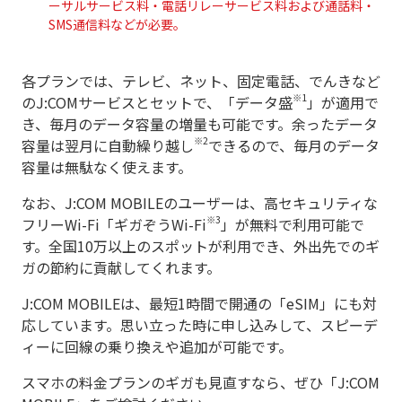
ーサルサービス料・電話リレーサービス料および通話料・
SMS通信料などが必要。
各プランでは、テレビ、ネット、固定電話、でんきなど
※1
のJ:COMサービスとセットで、「データ盛
」が適用で
き、毎月のデータ容量の増量も可能です。余ったデータ
※2
容量は翌月に自動繰り越し
できるので、毎月のデータ
容量は無駄なく使えます。
なお、J:COM MOBILEのユーザーは、高セキュリティな
※3
フリーWi-Fi「ギガぞうWi-Fi
」が無料で利用可能で
す。全国10万以上のスポットが利用でき、外出先でのギ
ガの節約に貢献してくれます。
J:COM MOBILEは、最短1時間で開通の「eSIM」にも対
応しています。思い立った時に申し込みして、スピーデ
ィーに回線の乗り換えや追加が可能です。
スマホの料金プランのギガも見直すなら、ぜひ「J:COM