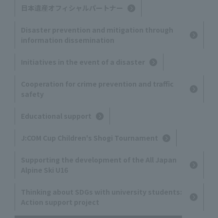
日本遺産オフィシャルパートナー
Disaster prevention and mitigation through
information dissemination
Initiatives in the event of a disaster
Cooperation for crime prevention and traffic
safety
Educational support
J:COM Cup Children's Shogi Tournament
Supporting the development of the All Japan
Alpine Ski U16
Thinking about SDGs with university students:
Action support project