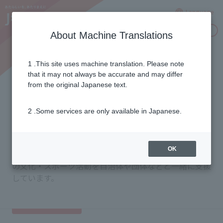
Language
Inquiries
About Machine Translations
1 .This site uses machine translation. Please note
Supporting culture and
that it may not always be accurate and may differ
from the original Japanese text.
sports in each region
2 .Some services are only available in Japanese.
全国単位で行う子ども将棋大会・アルペンスキーU16チ
OK
ーム強化の活動に加え、各地域の拠点が自らの地域特有
の文化・スポーツ活動を自治体や団体などと一緒に支援
しています。