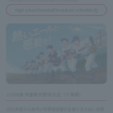
*Some areas will be broadcast without commentary.
High school baseball broadcast schedule
J:COM旗 学童軟式野球大会（千葉県）
2021年度から柏市少年野球連盟が主催する大会に協賛