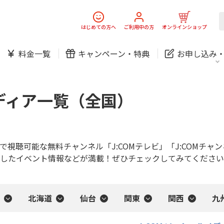
中期経営計画
ニュースリリース
会社案
J:
スマホ
でんき
スマホ
でんき
はじめての方へ
ご利用中の方
オンラインショップ
料金一覧
キャンペーン・
特典
お申し込み
ホームIoT
防犯カメラ
新規ご加入の方
ご利用中の方
防犯カメラ
オンライン診療
お問い合わせ
各種お手続き
メディア一覧（全国）
おうちサポート
各種お手続き
無料・特別料金の物件も！
J:COMブックス
パーソナルID
料金
中期経営計画
ニュースリリース
会社案
J:
対応エリア・物件をご案内
スマホ
でんき
スマホ
でんき
訪問・窓口
契約
アで視聴可能な無料チャンネル「J:COMテレビ」「J:COMチ
したイベント情報などが満載！ぜひチェックしてみてください
加入特典
ホームIoT
防犯カメラ
新規ご加入の方
ご利用中の方
防犯カメラ
オンライン診療
お問い合わせ
各種お手続き
北海道
仙台
関東
関西
九
おうちサポート
各種お手続き