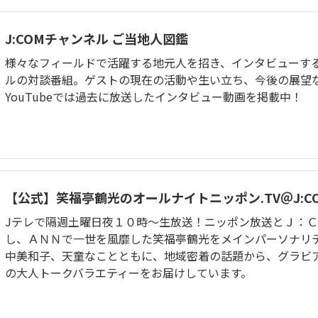
J:COMチャンネル ご当地人図鑑
様々なフィールドで活躍する地元人を招き、インタビューするJ
ルの対談番組。ゲストの現在の活動や生い立ち、今後の展望
YouTubeでは過去に放送したインタビュー動画を掲載中！
【公式】笑福亭鶴光のオールナイトニッポン.TV＠J:C
Jテレで隔週土曜日夜１０時～生放送！ニッポン放送とＪ：
し、ＡＮＮで一世を風靡した笑福亭鶴光をメインパーソナリ
中美和子、天童なことともに、地域密着の話題から、グラビ
の大人トークバラエティーをお届けしています。