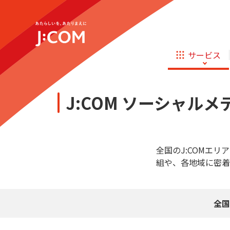
企業理念
サステナビリティ
新規ご加入の方
テレビ
ネット
テレビ
ネット
サービス
オンライン
ほけん
新規ご加入の方
診療
ほけん
ローン
お申し込み
J:COM ソーシャル
J:COM STREAM
えんかくサポート
相続そうだん
その他サービス
あなたにピッタリのプランがすぐわかる
防災情報サービス
自転車生活サポート
企業理念
サステナビリティ
新規ご加入の方
料金シミュレーション
テレビ
ネット
WiMAX
テレビ
ネット
全国のJ:COMエリ
組や、各地域に密着
障害・メンテナンス情報
オンライン
ほけん
新規ご加入の方
診療
ほけん
ローン
お申し込み
全国
J:COM STREAM
えんかくサポート