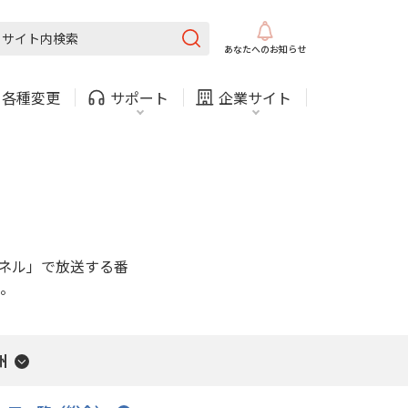
内
COMサービスご利用中の方
採用情報
固定電話
ガス
固定電話
ガス
あなたへの
お知らせ
・
各種変更
サポート
企業サイト
お困りごと・お問い合わせ
法人・自治体向けサービス
（チャット）
・支払い
引越し・建替え
内
COMサービスご利用中の方
採用情報
固定電話
ガス
固定電話
ガス
関連
休止・解約
ャンネル」で放送する番
。
お困りごと・お問い合わせ
法人・自治体向けサービス
（チャット）
州