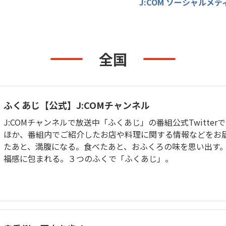
J:COM ソーシャルメ
無料・特別料金の物件も！
J:COMブックス
パーソナルID
料金
対応エリア・物件をご案内
訪問・窓口
契約
加入特典
全国
ふくあじ【公式】J:COMチャンネル
J:COMチャンネルで放送中「ふくあじ」の番組公式Twitter
ほか、番組内でご紹介したお店や料理に関する情報などをお
たあと、満腹になる。食べたあと、おふくろの味を思い出す
福感に包まれる。３つのふくで「ふくあじ」。