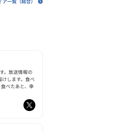
ディア一覧（総合）
・支払い
引越し・建替え
関連
休止・解約
です。放送情報の
届けします。食べ
。食べたあと、幸