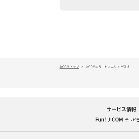
あなたにピッタリのプランがすぐわかる
相続そうだん
その他サービス
WiMAX
料金シミュレーション
障害・メンテナンス情報
J:COM トップ
>
J:COMのサービスエリアを選択
サービス情報
Fun! J:COM
テレビ