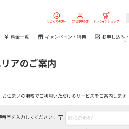
スマホ
でんき
固定電話
J:
中期経営計画
ニュースリリース
会社案
スマホ
でんき
はじめての方へ
ご利用中の方
オンラインショップ
防犯カメラ
新規ご加入の方
ご利用中の方
料金一覧
キャンペーン・
特典
お申し込み
お問い合わせ
各種お手続き
防犯カメラ
オンライン診療
各種お手続き
おうちサポート
パーソナルID
料金
J:COMブックス
無料・特別料金の物件も！
エリアのご案内
訪問・窓口
契約
対応エリア・物件をご案内
加入特典
スマホ
でんき
固定電話
J:
中期経営計画
ニュースリリース
会社案
スマホ
でんき
防犯カメラ
お住まいの地域でご利用いただけるサービスをご案内します
新規ご加入の方
ご利用中の方
お問い合わせ
各種お手続き
防犯カメラ
オンライン診療
〒
便番号を入力してください。
各種お手続き
おうちサポート
パーソナルID
料金
J:COMブックス