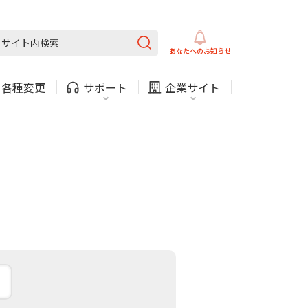
ガス
ほけん
COMサービスご利用中の方
内
採用情報
固定電話
ガス
あなたへの
お知らせ
お困りごと・お問い合わせ
・
各種変更
サポート
企業サイト
法人・自治体向けサービ
（チャット）
ス
・支払い
引越し・建替え
関連
休止・解約
ガス
ほけん
COMサービスご利用中の方
内
採用情報
固定電話
ガス
お困りごと・お問い合わせ
法人・自治体向けサービ
（チャット）
ス
・支払い
引越し・建替え