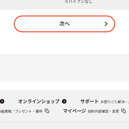
※ハイフンなし
無料・特別料金の物件も！
訪問・窓口
契約
対応エリア・物件をご案内
加入特典
次へ
オンラインショップ
サポート
お困りごと解決・
番組情報／プレゼント・優待
マイページ
契約内容確認・変更