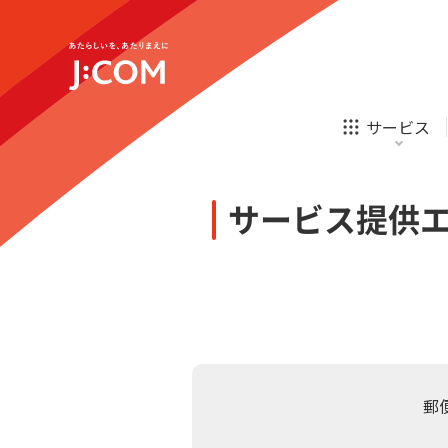
テレビ
ネット
新規ご加入の方
企業理念
サステナビリティ
テレビ
ネット
オンライン
ホームIoT
診療
新規ご加入の方
サービス
お申し込み
ほけん
ローン
J:COM STREAM
えんかくサポート
防災情報サービス
自転車生活サポート
あなたにピッタリのプランがすぐわかる
サービス提供
相続そうだん
その他サービス
WiMAX
料金シミュレーション
テレビ
ネット
新規ご加入の方
企業理念
サステナビリティ
障害・メンテナンス情報
テレビ
ネット
オンライン
ホームIoT
診療
新規ご加入の方
お申し込み
ほけん
ローン
郵
J:COM STREAM
えんかくサポート
防災情報サービス
自転車生活サポート