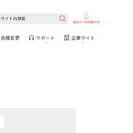
ガス
ほけん
COMサービスご利用中の方
内
採用情報
固定電話
ガス
あなたへの
お知らせ
お困りごと・お問い合わせ
・
各種変更
サポート
企業サイト
法人・自治体向けサービ
（チャット）
ス
・支払い
引越し・建替え
関連
休止・解約
ガス
ほけん
COMサービスご利用中の方
内
採用情報
固定電話
ガス
お困りごと・お問い合わせ
法人・自治体向けサービ
（チャット）
ス
・支払い
引越し・建替え