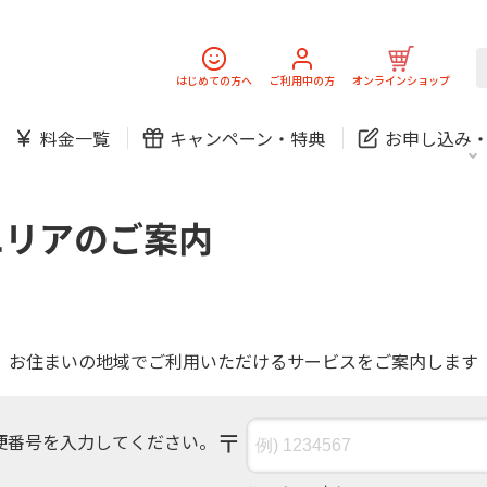
スマホ
でんき
固定電話
J:
中期経営計画
ニュースリリース
会社案
スマホ
でんき
はじめての方へ
ご利用中の方
オンラインショップ
防犯カメラ
新規ご加入の方
ご利用中の方
料金一覧
キャンペーン・
特典
お申し込み
お問い合わせ
各種お手続き
防犯カメラ
オンライン診療
各種お手続き
おうちサポート
パーソナルID
料金
J:COMブックス
無料・特別料金の物件も！
エリアのご案内
訪問・窓口
契約
対応エリア・物件をご案内
加入特典
スマホ
でんき
固定電話
J:
中期経営計画
ニュースリリース
会社案
スマホ
でんき
防犯カメラ
お住まいの地域でご利用いただけるサービスをご案内します
新規ご加入の方
ご利用中の方
お問い合わせ
各種お手続き
防犯カメラ
オンライン診療
〒
便番号を入力してください。
各種お手続き
おうちサポート
パーソナルID
料金
J:COMブックス