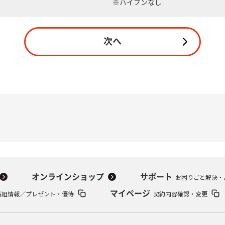
※ハイフンなし
無料・特別料金の物件も！
訪問・窓口
契約
対応エリア・物件をご案内
加入特典
次へ
オンラインショップ
サポート
お困りごと解決・
番組情報／プレゼント・優待
マイページ
契約内容確認・変更