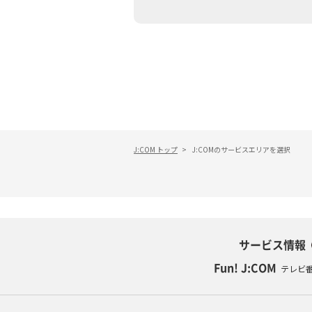
あなたにピッタリのプランがすぐわかる
相続そうだん
その他サービス
WiMAX
料金シミュレーション
障害・メンテナンス情報
J:COM トップ
>
J:COMのサービスエリアを選択
サービス情報
Fun! J:COM
テレビ