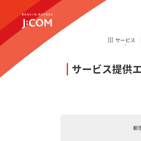
テレビ
ネット
新規ご加入の方
企業理念
サステナビリティ
テレビ
ネット
オンライン
ホームIoT
診療
新規ご加入の方
サービス
お申し込み
ほけん
ローン
J:COM STREAM
えんかくサポート
防災情報サービス
自転車生活サポート
あなたにピッタリのプランがすぐわかる
サービス提供
相続そうだん
その他サービス
WiMAX
料金シミュレーション
テレビ
ネット
新規ご加入の方
企業理念
サステナビリティ
障害・メンテナンス情報
テレビ
ネット
オンライン
ホームIoT
診療
新規ご加入の方
お申し込み
ほけん
ローン
郵
J:COM STREAM
えんかくサポート
防災情報サービス
自転車生活サポート