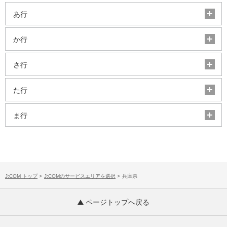
あ行
か行
さ行
た行
ま行
J:COM トップ
>
J:COMのサービスエリアを選択
>
兵庫県
ページトップへ戻る