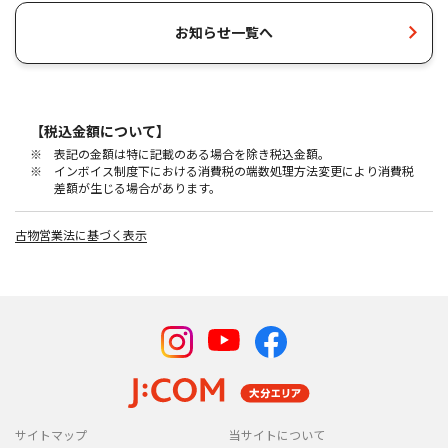
お知らせ一覧へ
J:COM MOBILE トップ
料⾦・サービス
製品
格安SIM
オプション
サポート
お申し込みの流れ
【税込金額について】
※ 表記の金額は特に記載のある場合を除き税込金額。
※ インボイス制度下における消費税の端数処理方法変更により消費税
差額が生じる場合があります。
@oct-net.ne.jp @us.oct-net.jp @kdt.ne.jp
@nk.oct-net.jp
ドメインの方
古物営業法に基づく表示
メールソフト設定方法
サービス一覧
サイトマップ
当サイトについて