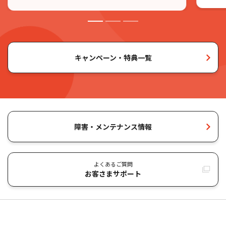
オプション・周辺機器
J:COM PHONE（同軸）
キャンペーン・特典一覧
障害・メンテナンス情報
よくあるご質問
お客さまサポート
料金がおトクな、家計にやさしい電話。
J:COM PHONE（同軸） トップ
24時間通話無料