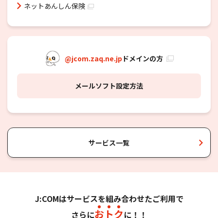
ネットあんしん保険
@jcom.zaq.ne.jp
ドメインの方
メールソフト設定方法
サービス一覧
J:COMはサービスを組み合わせたご利用で
大分市、由布市の同軸エリア・杵築市・中津市
にお住まいの
方
お
ト
ク
さらに
に！！