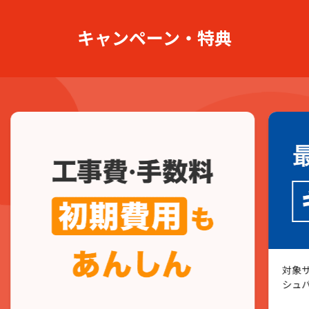
キャンペーン・特典
J:COM NET（同軸）
安心サポートで快適インターネット！
対象サ
シュ
J:COM NET（同軸） トップ
コース案内・料金