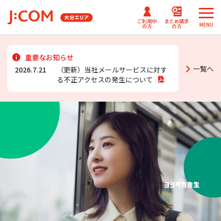
ご利用中
まとめ請求
MENU
の方
の方
メ
メ
重要なお知らせ
ニ
ニ
J:COMまとめ請求
まとめ請求
一覧へ
テレビ番組情報/プレゼン
2026.7.21
（更新）当社メールサービスに対す
J:COM
ュ
ュ
for NETFLIX
（DAZN）
ト・優待
る不正アクセスの発生について
パーソナルID
ー
ー
Fun！J:COM
を
を
J:COMまとめ請求 for Disney+
閉
閉
じ
じ
ご契約内容確認・変更 マイページ
る
る
Netflix利⽤開始について
（J:COM TV フレックス）