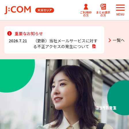
ご利用中
まとめ請求
MENU
の方
の方
メ
メ
重要なお知らせ
ニ
ニ
J:COMまとめ請求
まとめ請求
一覧へ
テレビ番組情報/プレゼン
2026.7.21
（更新）当社メールサービスに対す
J:COM
ュ
ュ
for NETFLIX
（DAZN）
ト・優待
る不正アクセスの発生について
パーソナルID
ー
ー
Fun！J:COM
を
を
J:COMまとめ請求 for Disney+
閉
閉
じ
じ
ご契約内容確認・変更 マイページ
る
る
Netflix利⽤開始について
（J:COM TV フレックス）