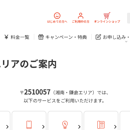
スマホ
でんき
固定電話
J:
中期経営計画
ニュースリリース
会社案
スマホ
でんき
はじめての方へ
ご利用中の方
オンラインショップ
防犯カメラ
新規ご加入の方
ご利用中の方
料金一覧
キャンペーン・
特典
お申し込み
お問い合わせ
各種お手続き
防犯カメラ
オンライン診療
各種お手続き
おうちサポート
パーソナルID
料金
J:COMブックス
無料・特別料金の物件も！
エリアのご案内
訪問・窓口
契約
対応エリア・物件をご案内
加入特典
スマホ
でんき
固定電話
J:
中期経営計画
ニュースリリース
会社案
スマホ
でんき
2510057
〒
（湘南・鎌倉エリア）では、
防犯カメラ
以下のサービスをご利用いただけます。
新規ご加入の方
ご利用中の方
お問い合わせ
各種お手続き
防犯カメラ
オンライン診療
各種お手続き
おうちサポート
パーソナルID
料金
J:COMブックス