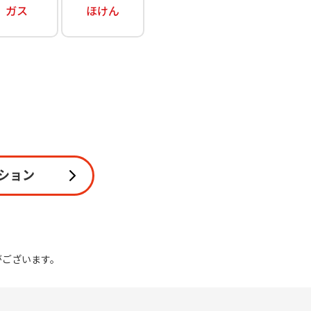
ガス
ほけん
関連
休止・解約
ション
がございます。