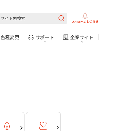
ガス
ほけん
COMサービスご利用中の方
内
採用情報
固定電話
ガス
あなたへの
お知らせ
お困りごと・お問い合わせ
・
各種変更
サポート
企業サイト
法人・自治体向けサービ
（チャット）
ス
・支払い
引越し・建替え
関連
休止・解約
ガス
ほけん
COMサービスご利用中の方
内
採用情報
固定電話
ガス
お困りごと・お問い合わせ
法人・自治体向けサービ
（チャット）
ス
・支払い
引越し・建替え