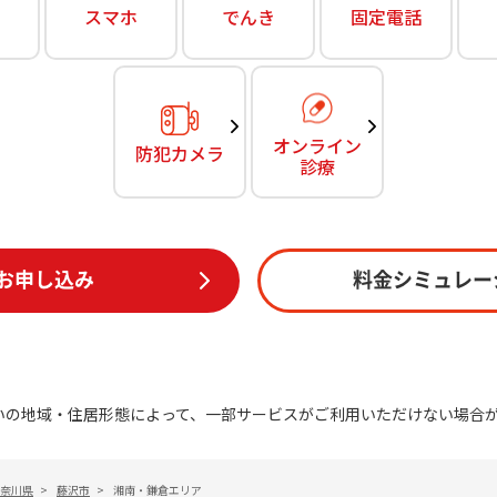
無料・特別料金の物件も！
スマホ
でんき
固定電話
訪問・窓口
契約
対応エリア・物件をご案内
加入特典
オンライン
防犯カメラ
診療
お申し込み
料金シミュレー
いの地域・住居形態によって、一部サービスがご利用いただけない場合
奈川県
>
藤沢市
>
湘南・鎌倉エリア