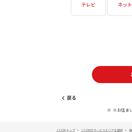
あなたにピッタリのプランがすぐわかる
テレビ
ネット
相続そうだん
その他サービス
WiMAX
料金シミュレーション
障害・メンテナンス情報
戻る
※お住ま
J:COM トップ
>
J:COMのサービスエリアを選択
>
神