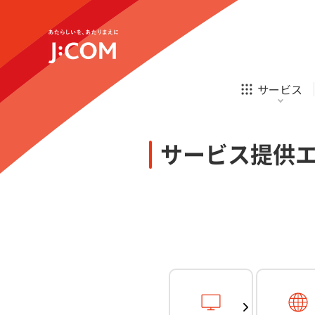
テレビ
ネット
新規ご加入の方
企業理念
サステナビリティ
テレビ
ネット
オンライン
ホームIoT
診療
新規ご加入の方
サービス
お申し込み
ほけん
ローン
J:COM STREAM
えんかくサポート
防災情報サービス
自転車生活サポート
あなたにピッタリのプランがすぐわかる
サービス提供
相続そうだん
その他サービス
WiMAX
料金シミュレーション
テレビ
ネット
新規ご加入の方
企業理念
サステナビリティ
障害・メンテナンス情報
テレビ
ネット
オンライン
ホームIoT
診療
新規ご加入の方
お申し込み
ほけん
ローン
J:COM STREAM
えんかくサポート
防災情報サービス
自転車生活サポート