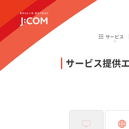
テレビ
ネット
新規ご加入の方
企業理念
サステナビリティ
テレビ
ネット
オンライン
ホームIoT
診療
新規ご加入の方
サービス
お申し込み
ほけん
ローン
J:COM STREAM
えんかくサポート
防災情報サービス
自転車生活サポート
あなたにピッタリのプランがすぐわかる
サービス提供
相続そうだん
その他サービス
WiMAX
料金シミュレーション
テレビ
ネット
新規ご加入の方
企業理念
サステナビリティ
障害・メンテナンス情報
テレビ
ネット
オンライン
ホームIoT
診療
新規ご加入の方
お申し込み
ほけん
ローン
J:COM STREAM
えんかくサポート
防災情報サービス
自転車生活サポート