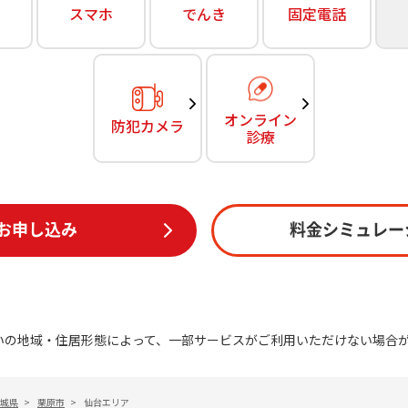
無料・特別料金の物件も！
スマホ
でんき
固定電話
訪問・窓口
契約
対応エリア・物件をご案内
加入特典
オンライン
防犯カメラ
診療
お申し込み
料金シミュレー
いの地域・住居形態によって、一部サービスがご利用いただけない場合
城県
>
栗原市
>
仙台エリア