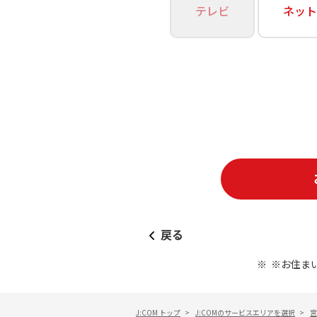
あなたにピッタリのプランがすぐわかる
テレビ
ネット
相続そうだん
その他サービス
WiMAX
料金シミュレーション
障害・メンテナンス情報
戻る
※お住ま
J:COM トップ
>
J:COMのサービスエリアを選択
>
宮