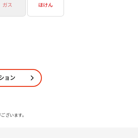
ガス
ほけん
関連
休止・解約
ション
がございます。