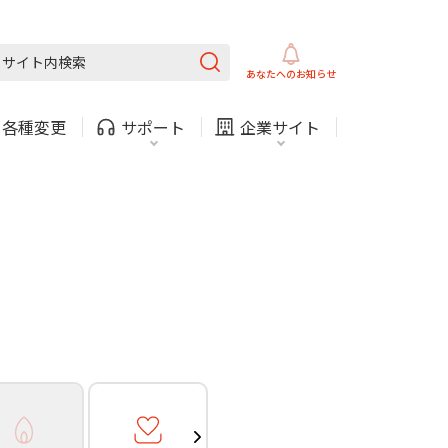
ガス
ほけん
COMサービスご利用中の方
内
採用情報
固定電話
ガス
あなたへの
お知らせ
お困りごと・お問い合わせ
・
各種変更
サポート
企業サイト
法人・自治体向けサービ
（チャット）
ス
・支払い
引越し・建替え
関連
休止・解約
ガス
ほけん
COMサービスご利用中の方
内
採用情報
固定電話
ガス
お困りごと・お問い合わせ
法人・自治体向けサービ
（チャット）
ス
・支払い
引越し・建替え