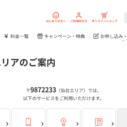
スマホ
でんき
固定電話
J:
中期経営計画
ニュースリリース
会社案
スマホ
でんき
はじめての方へ
ご利用中の方
オンラインショップ
防犯カメラ
新規ご加入の方
ご利用中の方
料金一覧
キャンペーン・
特典
お申し込み
お問い合わせ
各種お手続き
防犯カメラ
オンライン診療
各種お手続き
おうちサポート
パーソナルID
料金
J:COMブックス
無料・特別料金の物件も！
エリアのご案内
訪問・窓口
契約
対応エリア・物件をご案内
加入特典
スマホ
でんき
固定電話
J:
中期経営計画
ニュースリリース
会社案
スマホ
でんき
9872233
〒
（仙台エリア）では、
防犯カメラ
以下のサービスをご利用いただけます。
新規ご加入の方
ご利用中の方
お問い合わせ
各種お手続き
防犯カメラ
オンライン診療
各種お手続き
おうちサポート
パーソナルID
料金
J:COMブックス