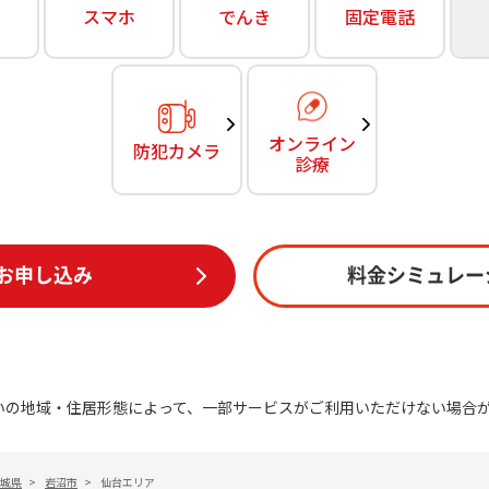
無料・特別料金の物件も！
スマホ
でんき
固定電話
訪問・窓口
契約
対応エリア・物件をご案内
加入特典
オンライン
防犯カメラ
診療
お申し込み
料金シミュレー
いの地域・住居形態によって、一部サービスがご利用いただけない場合
城県
>
岩沼市
>
仙台エリア