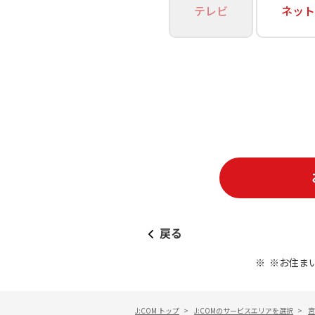
あなたにピッタリのプランがすぐわかる
テレビ
ネット
相続そうだん
その他サービス
WiMAX
料金シミュレーション
障害・メンテナンス情報
戻る
※お住ま
J:COM トップ
>
J:COMのサービスエリアを選択
>
宮