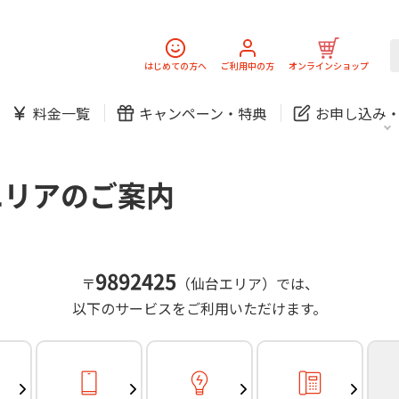
スマホ
でんき
固定電話
J:
中期経営計画
ニュースリリース
会社案
スマホ
でんき
はじめての方へ
ご利用中の方
オンラインショップ
防犯カメラ
新規ご加入の方
ご利用中の方
料金一覧
キャンペーン・
特典
お申し込み
お問い合わせ
各種お手続き
防犯カメラ
オンライン診療
各種お手続き
おうちサポート
パーソナルID
料金
J:COMブックス
無料・特別料金の物件も！
エリアのご案内
訪問・窓口
契約
対応エリア・物件をご案内
加入特典
スマホ
でんき
固定電話
J:
中期経営計画
ニュースリリース
会社案
スマホ
でんき
9892425
〒
（仙台エリア）では、
防犯カメラ
以下のサービスをご利用いただけます。
新規ご加入の方
ご利用中の方
お問い合わせ
各種お手続き
防犯カメラ
オンライン診療
各種お手続き
おうちサポート
パーソナルID
料金
J:COMブックス