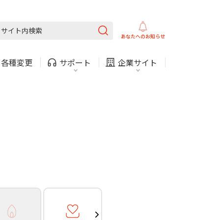
ガス
ほけん
COMサービスご利用中の方
内
採用情報
固定電話
ガス
あなたへの
お知らせ
お困りごと・お問い合わせ
・
各種変更
サポート
企業サイト
法人・自治体向けサービ
（チャット）
ス
・支払い
引越し・建替え
関連
休止・解約
ガス
ほけん
COMサービスご利用中の方
内
採用情報
固定電話
ガス
お困りごと・お問い合わせ
法人・自治体向けサービ
（チャット）
ス
・支払い
引越し・建替え