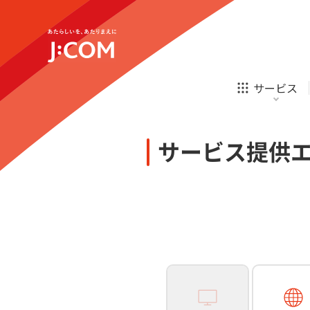
テレビ
ネット
新規ご加入の方
企業理念
サステナビリティ
テレビ
ネット
オンライン
ホームIoT
診療
新規ご加入の方
サービス
お申し込み
ほけん
ローン
J:COM STREAM
えんかくサポート
防災情報サービス
自転車生活サポート
あなたにピッタリのプランがすぐわかる
サービス提供
相続そうだん
その他サービス
WiMAX
料金シミュレーション
テレビ
ネット
新規ご加入の方
企業理念
サステナビリティ
障害・メンテナンス情報
テレビ
ネット
オンライン
ホームIoT
診療
新規ご加入の方
お申し込み
ほけん
ローン
J:COM STREAM
えんかくサポート
防災情報サービス
自転車生活サポート