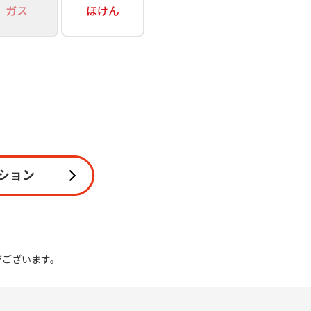
ガス
ほけん
関連
休止・解約
ション
がございます。