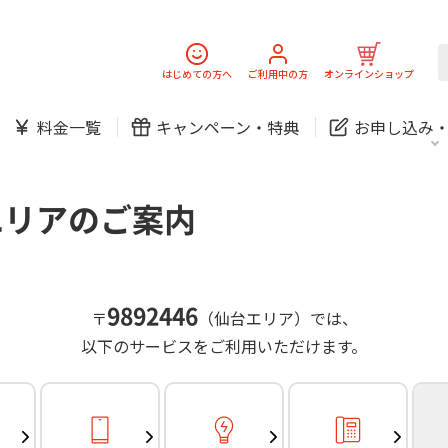
スマホ
でんき
固定電話
J:
中期経営計画
ニュースリリース
会社案
スマホ
でんき
はじめての方へ
ご利用中の方
オンラインショップ
防犯カメラ
新規ご加入の方
ご利用中の方
料金一覧
キャンペーン・
特典
お申し込み
お問い合わせ
各種お手続き
防犯カメラ
オンライン診療
各種お手続き
おうちサポート
パーソナルID
料金
J:COMブックス
無料・特別料金の物件も！
エリアのご案内
訪問・窓口
契約
対応エリア・物件をご案内
加入特典
スマホ
でんき
固定電話
J:
中期経営計画
ニュースリリース
会社案
スマホ
でんき
9892446
〒
（仙台エリア）では、
防犯カメラ
以下のサービスをご利用いただけます。
新規ご加入の方
ご利用中の方
お問い合わせ
各種お手続き
防犯カメラ
オンライン診療
各種お手続き
おうちサポート
パーソナルID
料金
J:COMブックス