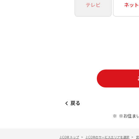
あなたにピッタリのプランがすぐわかる
テレビ
ネット
相続そうだん
その他サービス
WiMAX
料金シミュレーション
障害・メンテナンス情報
戻る
※お住ま
J:COM トップ
>
J:COMのサービスエリアを選択
>
宮