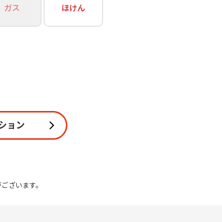
ガス
ほけん
関連
休止・解約
ション
がございます。