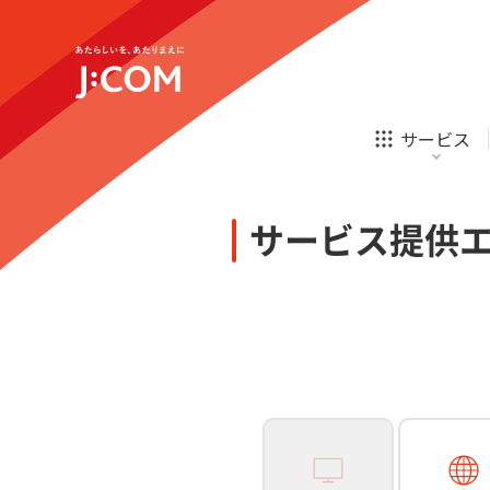
テレビ
ネット
新規ご加入の方
企業理念
サステナビリティ
テレビ
ネット
オンライン
ホームIoT
診療
新規ご加入の方
サービス
お申し込み
ほけん
ローン
J:COM STREAM
えんかくサポート
防災情報サービス
自転車生活サポート
あなたにピッタリのプランがすぐわかる
サービス提供
相続そうだん
その他サービス
WiMAX
料金シミュレーション
テレビ
ネット
新規ご加入の方
企業理念
サステナビリティ
障害・メンテナンス情報
テレビ
ネット
オンライン
ホームIoT
診療
新規ご加入の方
お申し込み
ほけん
ローン
J:COM STREAM
えんかくサポート
防災情報サービス
自転車生活サポート