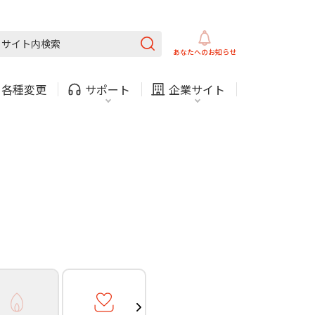
ガス
ほけん
COMサービスご利用中の方
内
採用情報
固定電話
ガス
あなたへの
お知らせ
お困りごと・お問い合わせ
・
各種変更
サポート
企業サイト
法人・自治体向けサービ
（チャット）
ス
・支払い
引越し・建替え
関連
休止・解約
ガス
ほけん
COMサービスご利用中の方
内
採用情報
固定電話
ガス
お困りごと・お問い合わせ
法人・自治体向けサービ
（チャット）
ス
・支払い
引越し・建替え