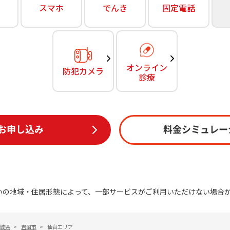
無料・特別料金の物件も！
スマホ
でんき
固定電話
訪問・窓口
契約
対応エリア・物件をご案内
加入特典
オンライン
防犯カメラ
診療
お申し込み
料金シミュレー
いの地域・住居形態によって、一部サービスがご利用いただけない場合
城県
>
岩沼市
>
仙台エリア