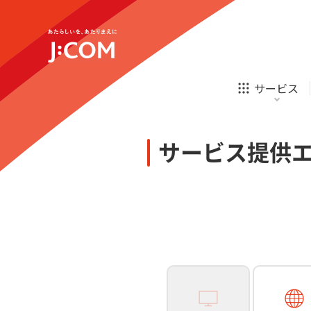
テレビ
ネット
新規ご加入の方
企業理念
サステナビリティ
テレビ
ネット
オンライン
ホームIoT
診療
新規ご加入の方
サービス
お申し込み
ほけん
ローン
J:COM STREAM
えんかくサポート
防災情報サービス
自転車生活サポート
あなたにピッタリのプランがすぐわかる
サービス提供
相続そうだん
その他サービス
WiMAX
料金シミュレーション
テレビ
ネット
新規ご加入の方
企業理念
サステナビリティ
障害・メンテナンス情報
テレビ
ネット
オンライン
ホームIoT
診療
新規ご加入の方
お申し込み
ほけん
ローン
J:COM STREAM
えんかくサポート
防災情報サービス
自転車生活サポート