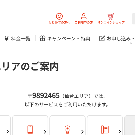
スマホ
でんき
固定電話
J:
中期経営計画
ニュースリリース
会社案
スマホ
でんき
はじめての方へ
ご利用中の方
オンラインショップ
防犯カメラ
新規ご加入の方
ご利用中の方
料金一覧
キャンペーン・
特典
お申し込み
お問い合わせ
各種お手続き
防犯カメラ
オンライン診療
各種お手続き
おうちサポート
パーソナルID
料金
J:COMブックス
無料・特別料金の物件も！
エリアのご案内
訪問・窓口
契約
対応エリア・物件をご案内
加入特典
スマホ
でんき
固定電話
J:
中期経営計画
ニュースリリース
会社案
スマホ
でんき
9892465
〒
（仙台エリア）では、
防犯カメラ
以下のサービスをご利用いただけます。
新規ご加入の方
ご利用中の方
お問い合わせ
各種お手続き
防犯カメラ
オンライン診療
各種お手続き
おうちサポート
パーソナルID
料金
J:COMブックス