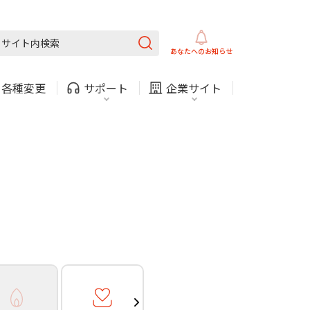
ガス
ほけん
COMサービスご利用中の方
内
採用情報
固定電話
ガス
あなたへの
お知らせ
お困りごと・お問い合わせ
・
各種変更
サポート
企業サイト
法人・自治体向けサービ
（チャット）
ス
・支払い
引越し・建替え
関連
休止・解約
ガス
ほけん
COMサービスご利用中の方
内
採用情報
固定電話
ガス
お困りごと・お問い合わせ
法人・自治体向けサービ
（チャット）
ス
・支払い
引越し・建替え