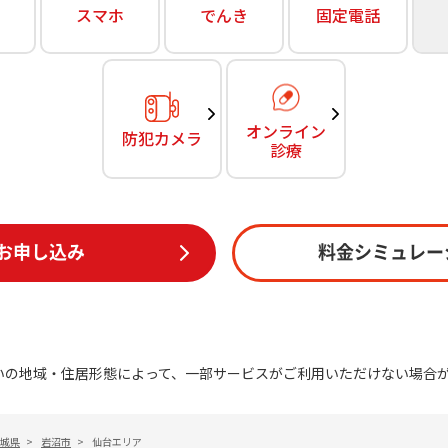
無料・特別料金の物件も！
スマホ
でんき
固定電話
訪問・窓口
契約
対応エリア・物件をご案内
加入特典
オンライン
防犯カメラ
診療
お申し込み
料金シミュレー
いの地域・住居形態によって、一部サービスがご利用いただけない場合
城県
>
岩沼市
>
仙台エリア