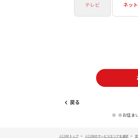
あなたにピッタリのプランがすぐわかる
テレビ
ネット
相続そうだん
その他サービス
WiMAX
料金シミュレーション
障害・メンテナンス情報
戻る
※お住ま
J:COM トップ
>
J:COMのサービスエリアを選択
>
宮