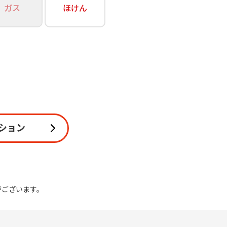
ガス
ほけん
関連
休止・解約
ション
がございます。