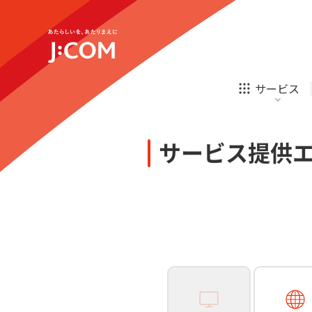
テレビ
ネット
新規ご加入の方
企業理念
サステナビリティ
テレビ
ネット
オンライン
ホームIoT
診療
新規ご加入の方
サービス
お申し込み
ほけん
ローン
J:COM STREAM
えんかくサポート
防災情報サービス
自転車生活サポート
あなたにピッタリのプランがすぐわかる
サービス提供
相続そうだん
その他サービス
WiMAX
料金シミュレーション
テレビ
ネット
新規ご加入の方
企業理念
サステナビリティ
障害・メンテナンス情報
テレビ
ネット
オンライン
ホームIoT
診療
新規ご加入の方
お申し込み
ほけん
ローン
J:COM STREAM
えんかくサポート
防災情報サービス
自転車生活サポート