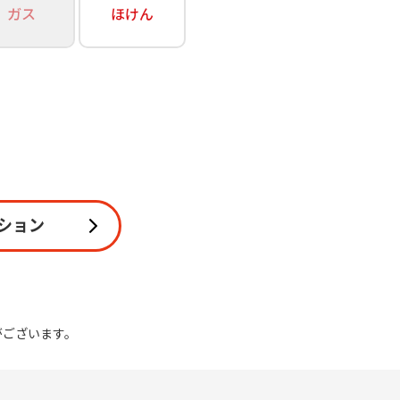
ガス
ほけん
関連
休止・解約
ション
がございます。