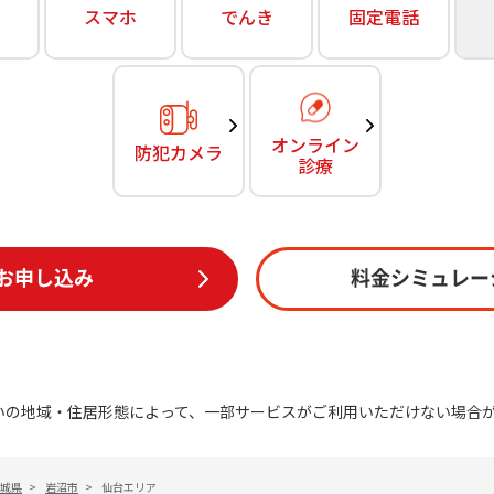
無料・特別料金の物件も！
スマホ
でんき
固定電話
訪問・窓口
契約
対応エリア・物件をご案内
加入特典
オンライン
防犯カメラ
診療
お申し込み
料金シミュレー
いの地域・住居形態によって、一部サービスがご利用いただけない場合
城県
>
岩沼市
>
仙台エリア