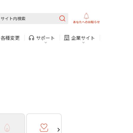
ガス
ほけん
COMサービスご利用中の方
内
採用情報
固定電話
ガス
あなたへの
お知らせ
お困りごと・お問い合わせ
・
各種変更
サポート
企業サイト
法人・自治体向けサービ
（チャット）
ス
・支払い
引越し・建替え
関連
休止・解約
ガス
ほけん
COMサービスご利用中の方
内
採用情報
固定電話
ガス
お困りごと・お問い合わせ
法人・自治体向けサービ
（チャット）
ス
・支払い
引越し・建替え