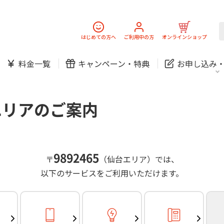
スマホ
でんき
固定電話
J:
中期経営計画
ニュースリリース
会社案
スマホ
でんき
はじめての方へ
ご利用中の方
オンラインショップ
防犯カメラ
新規ご加入の方
ご利用中の方
料金一覧
キャンペーン・
特典
お申し込み
お問い合わせ
各種お手続き
防犯カメラ
オンライン診療
各種お手続き
おうちサポート
パーソナルID
料金
J:COMブックス
無料・特別料金の物件も！
エリアのご案内
訪問・窓口
契約
対応エリア・物件をご案内
加入特典
スマホ
でんき
固定電話
J:
中期経営計画
ニュースリリース
会社案
スマホ
でんき
9892465
〒
（仙台エリア）では、
防犯カメラ
以下のサービスをご利用いただけます。
新規ご加入の方
ご利用中の方
お問い合わせ
各種お手続き
防犯カメラ
オンライン診療
各種お手続き
おうちサポート
パーソナルID
料金
J:COMブックス