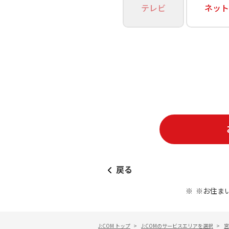
あなたにピッタリのプランがすぐわかる
テレビ
ネット
相続そうだん
その他サービス
WiMAX
料金シミュレーション
障害・メンテナンス情報
戻る
※お住ま
J:COM トップ
>
J:COMのサービスエリアを選択
>
宮