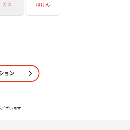
ガス
ほけん
関連
休止・解約
ション
がございます。