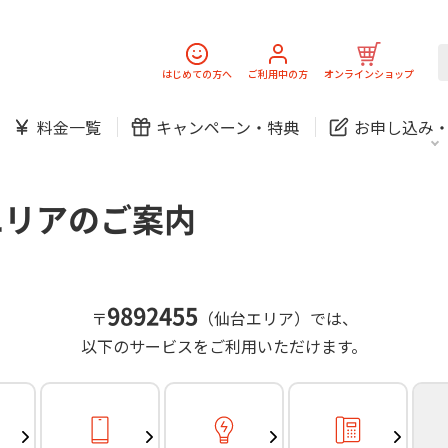
スマホ
でんき
固定電話
J:
中期経営計画
ニュースリリース
会社案
スマホ
でんき
はじめての方へ
ご利用中の方
オンラインショップ
防犯カメラ
新規ご加入の方
ご利用中の方
料金一覧
キャンペーン・
特典
お申し込み
お問い合わせ
各種お手続き
防犯カメラ
オンライン診療
各種お手続き
おうちサポート
パーソナルID
料金
J:COMブックス
無料・特別料金の物件も！
エリアのご案内
訪問・窓口
契約
対応エリア・物件をご案内
加入特典
スマホ
でんき
固定電話
J:
中期経営計画
ニュースリリース
会社案
スマホ
でんき
9892455
〒
（仙台エリア）では、
防犯カメラ
以下のサービスをご利用いただけます。
新規ご加入の方
ご利用中の方
お問い合わせ
各種お手続き
防犯カメラ
オンライン診療
各種お手続き
おうちサポート
パーソナルID
料金
J:COMブックス