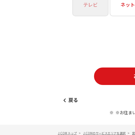
あなたにピッタリのプランがすぐわかる
テレビ
ネット
相続そうだん
その他サービス
WiMAX
料金シミュレーション
障害・メンテナンス情報
戻る
※お住ま
J:COM トップ
>
J:COMのサービスエリアを選択
>
宮