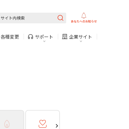
ガス
ほけん
COMサービスご利用中の方
内
採用情報
固定電話
ガス
あなたへの
お知らせ
お困りごと・お問い合わせ
・
各種変更
サポート
企業サイト
法人・自治体向けサービ
（チャット）
ス
・支払い
引越し・建替え
関連
休止・解約
ガス
ほけん
COMサービスご利用中の方
内
採用情報
固定電話
ガス
お困りごと・お問い合わせ
法人・自治体向けサービ
（チャット）
ス
・支払い
引越し・建替え