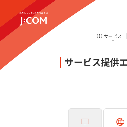
テレビ
ネット
新規ご加入の方
企業理念
サステナビリティ
テレビ
ネット
オンライン
ホームIoT
診療
新規ご加入の方
サービス
お申し込み
ほけん
ローン
J:COM STREAM
えんかくサポート
防災情報サービス
自転車生活サポート
あなたにピッタリのプランがすぐわかる
サービス提供
相続そうだん
その他サービス
WiMAX
料金シミュレーション
テレビ
ネット
新規ご加入の方
企業理念
サステナビリティ
障害・メンテナンス情報
テレビ
ネット
オンライン
ホームIoT
診療
新規ご加入の方
お申し込み
ほけん
ローン
J:COM STREAM
えんかくサポート
防災情報サービス
自転車生活サポート