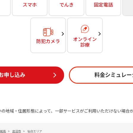
無料・特別料金の物件も！
スマホ
でんき
固定電話
訪問・窓口
契約
対応エリア・物件をご案内
加入特典
オンライン
防犯カメラ
診療
お申し込み
料金シミュレー
いの地域・住居形態によって、一部サービスがご利用いただけない場合
城県
>
岩沼市
>
仙台エリア