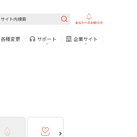
ガス
ほけん
COMサービスご利用中の方
内
採用情報
固定電話
ガス
あなたへの
お知らせ
お困りごと・お問い合わせ
・
各種変更
サポート
企業サイト
法人・自治体向けサービ
（チャット）
ス
・支払い
引越し・建替え
関連
休止・解約
ガス
ほけん
COMサービスご利用中の方
内
採用情報
固定電話
ガス
お困りごと・お問い合わせ
法人・自治体向けサービ
（チャット）
ス
・支払い
引越し・建替え