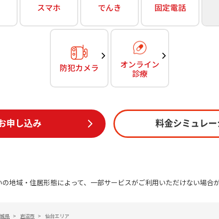
無料・特別料金の物件も！
スマホ
でんき
固定電話
訪問・窓口
契約
対応エリア・物件をご案内
加入特典
オンライン
防犯カメラ
診療
お申し込み
料金シミュレー
いの地域・住居形態によって、一部サービスがご利用いただけない場合
城県
>
岩沼市
>
仙台エリア