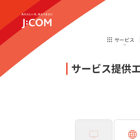
テレビ
ネット
新規ご加入の方
企業理念
サステナビリティ
テレビ
ネット
オンライン
ホームIoT
診療
新規ご加入の方
サービス
お申し込み
ほけん
ローン
J:COM STREAM
えんかくサポート
防災情報サービス
自転車生活サポート
あなたにピッタリのプランがすぐわかる
サービス提供
相続そうだん
その他サービス
WiMAX
料金シミュレーション
テレビ
ネット
新規ご加入の方
企業理念
サステナビリティ
障害・メンテナンス情報
テレビ
ネット
オンライン
ホームIoT
診療
新規ご加入の方
お申し込み
ほけん
ローン
J:COM STREAM
えんかくサポート
防災情報サービス
自転車生活サポート