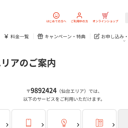
スマホ
でんき
固定電話
J:
中期経営計画
ニュースリリース
会社案
スマホ
でんき
はじめての方へ
ご利用中の方
オンラインショップ
防犯カメラ
新規ご加入の方
ご利用中の方
料金一覧
キャンペーン・
特典
お申し込み
お問い合わせ
各種お手続き
防犯カメラ
オンライン診療
各種お手続き
おうちサポート
パーソナルID
料金
J:COMブックス
無料・特別料金の物件も！
エリアのご案内
訪問・窓口
契約
対応エリア・物件をご案内
加入特典
スマホ
でんき
固定電話
J:
中期経営計画
ニュースリリース
会社案
スマホ
でんき
9892424
〒
（仙台エリア）では、
防犯カメラ
以下のサービスをご利用いただけます。
新規ご加入の方
ご利用中の方
お問い合わせ
各種お手続き
防犯カメラ
オンライン診療
各種お手続き
おうちサポート
パーソナルID
料金
J:COMブックス