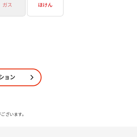
ガス
ほけん
関連
休止・解約
ション
がございます。