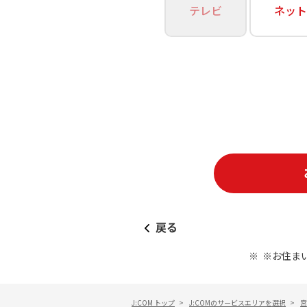
あなたにピッタリのプランがすぐわかる
テレビ
ネット
相続そうだん
その他サービス
WiMAX
料金シミュレーション
障害・メンテナンス情報
戻る
※お住ま
J:COM トップ
>
J:COMのサービスエリアを選択
>
宮