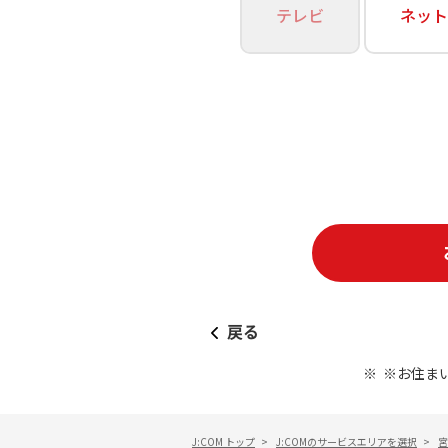
あなたにピッタリのプランがすぐわかる
テレビ
ネット
相続そうだん
その他サービス
WiMAX
料金シミュレーション
障害・メンテナンス情報
戻る
※お住ま
J:COM トップ
>
J:COMのサービスエリアを選択
>
宮