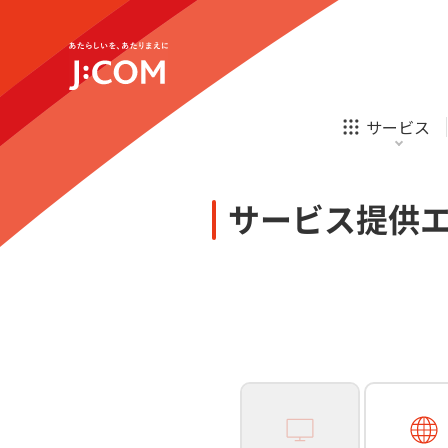
テレビ
ネット
新規ご加入の方
企業理念
サステナビリティ
テレビ
ネット
オンライン
ホームIoT
診療
新規ご加入の方
サービス
お申し込み
ほけん
ローン
J:COM STREAM
えんかくサポート
防災情報サービス
自転車生活サポート
あなたにピッタリのプランがすぐわかる
サービス提供
相続そうだん
その他サービス
WiMAX
料金シミュレーション
テレビ
ネット
新規ご加入の方
企業理念
サステナビリティ
障害・メンテナンス情報
テレビ
ネット
オンライン
ホームIoT
診療
新規ご加入の方
お申し込み
ほけん
ローン
J:COM STREAM
えんかくサポート
防災情報サービス
自転車生活サポート