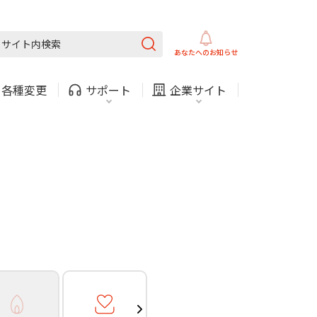
ガス
ほけん
COMサービスご利用中の方
内
採用情報
固定電話
ガス
あなたへの
お知らせ
お困りごと・お問い合わせ
・
各種変更
サポート
企業サイト
法人・自治体向けサービ
（チャット）
ス
・支払い
引越し・建替え
関連
休止・解約
ガス
ほけん
COMサービスご利用中の方
内
採用情報
固定電話
ガス
お困りごと・お問い合わせ
法人・自治体向けサービ
（チャット）
ス
・支払い
引越し・建替え