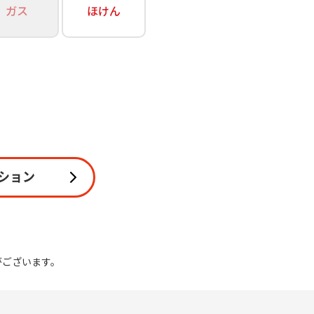
ガス
ほけん
関連
休止・解約
ション
がございます。