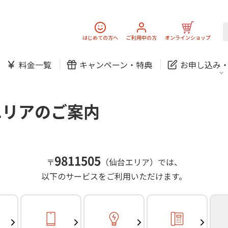
スマホ
でんき
固定電話
J:
中期経営計画
ニュースリリース
会社案
スマホ
でんき
はじめての方へ
ご利用中の方
オンラインショップ
防犯カメラ
新規ご加入の方
ご利用中の方
料金一覧
キャンペーン・
特典
お申し込み
お問い合わせ
各種お手続き
防犯カメラ
オンライン診療
各種お手続き
おうちサポート
パーソナルID
料金
J:COMブックス
無料・特別料金の物件も！
エリアのご案内
訪問・窓口
契約
対応エリア・物件をご案内
加入特典
スマホ
でんき
固定電話
J:
中期経営計画
ニュースリリース
会社案
スマホ
でんき
9811505
〒
（仙台エリア）では、
防犯カメラ
以下のサービスをご利用いただけます。
新規ご加入の方
ご利用中の方
お問い合わせ
各種お手続き
防犯カメラ
オンライン診療
各種お手続き
おうちサポート
パーソナルID
料金
J:COMブックス