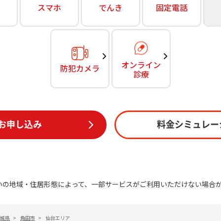
無料・特別料金の物件も！
スマホ
でんき
固定電話
訪問・窓口
契約
対応エリア・物件をご案内
加入特典
オンライン
防犯カメラ
診療
お申し込み
料金シミュレー
いの地域・住居形態によって、一部サービスがご利用いただけない場合
城県
>
角田市
>
仙台エリア