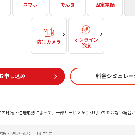
無料・特別料金の物件も！
スマホ
でんき
固定電話
訪問・窓口
契約
対応エリア・物件をご案内
加入特典
オンライン
防犯カメラ
診療
お申し込み
料金シミュレー
いの地域・住居形態によって、一部サービスがご利用いただけない場合
城県
>
柴田郡村田町
>
仙台エリア