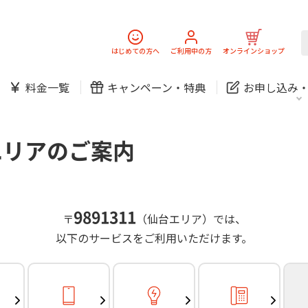
スマホ
でんき
固定電話
J:
中期経営計画
ニュースリリース
会社案
スマホ
でんき
はじめての方へ
ご利用中の方
オンラインショップ
防犯カメラ
新規ご加入の方
ご利用中の方
料金一覧
キャンペーン・
特典
お申し込み
お問い合わせ
各種お手続き
防犯カメラ
オンライン診療
各種お手続き
おうちサポート
パーソナルID
料金
J:COMブックス
無料・特別料金の物件も！
エリアのご案内
訪問・窓口
契約
対応エリア・物件をご案内
加入特典
スマホ
でんき
固定電話
J:
中期経営計画
ニュースリリース
会社案
スマホ
でんき
9891311
〒
（仙台エリア）では、
防犯カメラ
以下のサービスをご利用いただけます。
新規ご加入の方
ご利用中の方
お問い合わせ
各種お手続き
防犯カメラ
オンライン診療
各種お手続き
おうちサポート
パーソナルID
料金
J:COMブックス