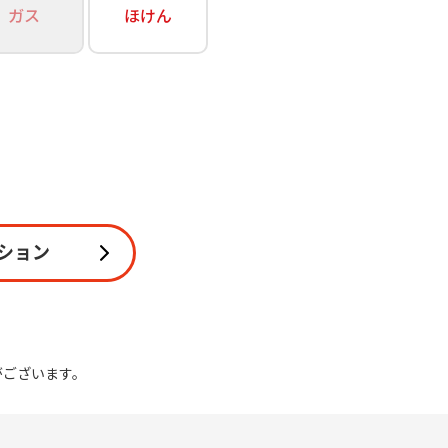
ガス
ほけん
関連
休止・解約
ション
がございます。