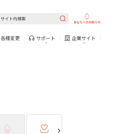
ガス
ほけん
COMサービスご利用中の方
内
採用情報
固定電話
ガス
あなたへの
お知らせ
お困りごと・お問い合わせ
・
各種変更
サポート
企業サイト
法人・自治体向けサービ
（チャット）
ス
・支払い
引越し・建替え
関連
休止・解約
ガス
ほけん
COMサービスご利用中の方
内
採用情報
固定電話
ガス
お困りごと・お問い合わせ
法人・自治体向けサービ
（チャット）
ス
・支払い
引越し・建替え