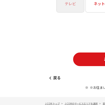
あなたにピッタリのプランがすぐわかる
テレビ
ネット
相続そうだん
その他サービス
WiMAX
料金シミュレーション
障害・メンテナンス情報
戻る
※お住ま
J:COM トップ
>
J:COMのサービスエリアを選択
>
宮