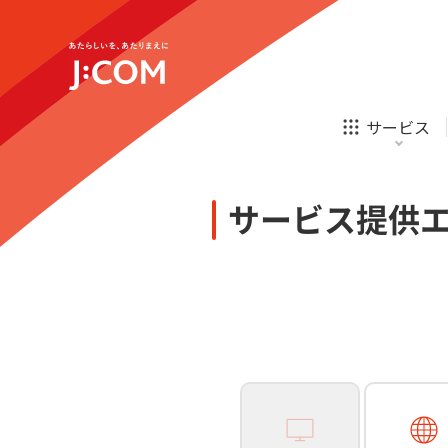
テレビ
ネット
新規ご加入の方
企業理念
サステナビリティ
テレビ
ネット
オンライン
ホームIoT
診療
新規ご加入の方
サービス
お申し込み
ほけん
ローン
J:COM STREAM
えんかくサポート
防災情報サービス
自転車生活サポート
あなたにピッタリのプランがすぐわかる
サービス提供
相続そうだん
その他サービス
WiMAX
料金シミュレーション
テレビ
ネット
新規ご加入の方
企業理念
サステナビリティ
障害・メンテナンス情報
テレビ
ネット
オンライン
ホームIoT
診療
新規ご加入の方
お申し込み
ほけん
ローン
J:COM STREAM
えんかくサポート
防災情報サービス
自転車生活サポート